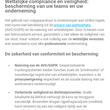
Wettelijke compliance en veiligheid:
bescherming van uw teams en uw
onderneming
Het gebruik van volgapparatuur is onderworpen aan strikte regels,
met name met betrekking tot de
privacy van werknemers
(AVG/GDPR) en de naleving van arbeidstijden. Door te kiezen voor
een betrouwbare service, garandeert u niet alleen de veiligheid van
uw vloot, maar voldoet u ook volledig aan de
wettelijke vereisten
,
wat essentieel is voor elke
professionele
onderneming.
De zekerheid van conformiteit en bescherming:
Naleving van de AVG/GDPR:
Gespecialiseerde
trackingsystemen bieden functies zoals de "privémodus" of
nauwkeurige registratie van arbeidstijden, waardoor u de
privacywetgeving
respecteert en de sociale dialoog met uw
werknemers vereenvoudigt.
Verbeterde veiligheid en diefstalpreventie:
Snelle
lokalisatie bij diefstal verhoogt de kans op teruggave
aanzienlijk. Bovendien dragen rijgedraganalyses (snelheid,
hard remmen) bij aan een veiligere rijstijl, wat de