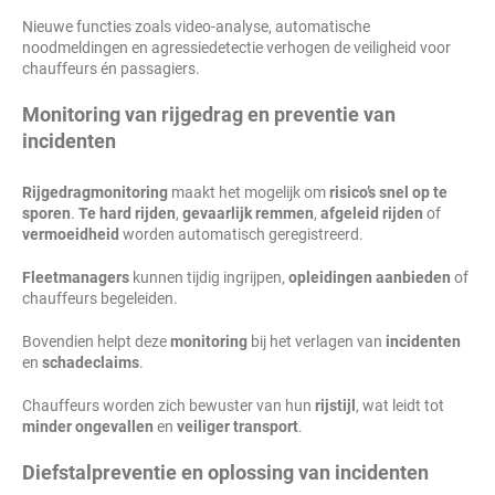
Nieuwe functies zoals video-analyse, automatische
noodmeldingen en agressiedetectie verhogen de veiligheid voor
chauffeurs én passagiers.
Monitoring van rijgedrag en preventie van
incidenten
Rijgedragmonitoring
maakt het mogelijk om
risico’s snel op te
sporen
.
Te hard rijden
,
gevaarlijk remmen
,
afgeleid rijden
of
vermoeidheid
worden automatisch geregistreerd.
Fleetmanagers
kunnen tijdig ingrijpen,
opleidingen aanbieden
of
chauffeurs begeleiden.
Bovendien helpt deze
monitoring
bij het verlagen van
incidenten
en
schadeclaims
.
Chauffeurs worden zich bewuster van hun
rijstijl
, wat leidt tot
minder ongevallen
en
veiliger transport
.
Diefstalpreventie en oplossing van incidenten