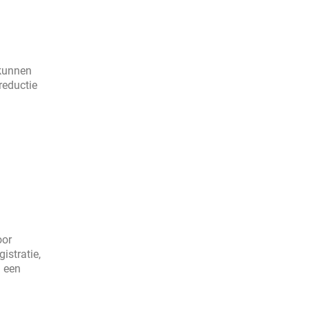
 kunnen
reductie
oor
istratie,
n een