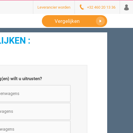
Leverancier worden
+32 460 20 13 36
Vergelijken
IJKEN :
(en) wilt u uitrusten?
nenwagens
wagens
twagens