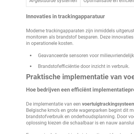
AI-gestuurde systemen
Optimalisatie en effici
Innovaties in trackingapparatuur
Moderne trackingapparaten zijn inmiddels uitgeru
monitoren als brandstof besparen. Deze innovaties 
in operationele kosten.
Geavanceerde sensoren voor milieuvriendelijk
Brandstofefficiëntie door inzicht in verbruik.
Praktische implementatie van voe
Hoe bedrijven een efficiënt implementatiep
De implementatie van een
voertuigtrackingsystee
Belgische kmo’s en grote wagenparken begint dit met
brandstofverbruik en onderhoudsplanning. Door voo
oplossing kiezen die schaalbaar is en nauw aanslui