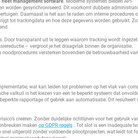
e
fleet management software
. Moderne systemen bieden API-
 worden gesynchroniseerd. Dit voorkomt dubbele administrati
voertuigen. Daarnaast is het aan te raden om interne procedures o
rijgt tot trackingdata en hoe deze gegevens worden gebruikt. Zo b
tend.
. Door transparant uit te leggen waarom tracking wordt ingezet
issiereductie – vergroot je het draagvlak binnen de organisatie.
en noodprocedures versterken bovendien de betrouwbaarheid van
mplementatie, wat kan leiden tot problemen op het vlak van com
sche valkuil is het kiezen van een te beperkt systeem dat onvol
 beperkte rapportage of gebrek aan automatisatie. Dit resulteert 
isico’s creëren. Zonder duidelijke richtlijnen voor het gebruik va
 inbreuken maken
op GDPR-regels
. Tot slot is een inadequate te
el uitgerold zonder voldoende pilootprojecten, wat leidt tot f