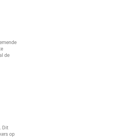
enemende
te
al de
 Dit
kers op