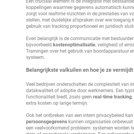
Een cruciaal element is de integratie met bestaand
koppelingen waarmee gegevens automatisch kunnen
zorgt voor realtime inzichten in de prestaties van 
stellen, met duidelijke afspraken over wie toegang k
gebruik van tracking proportioneel en juridisch slui
Even belangrijk is de communicatie met bestuurders
bijvoorbeeld
kostenoptimalisatie
, veiligheid of em
Trainingen over het gebruik van boordapparatuur 
systeem.
Belangrijkste valkuilen en hoe je ze vermijdt
Veel bedrijven onderschatten de complexiteit van i
datakwaliteit of adoptie door werknemers. Een typi
functionaliteit biedt, zoals geen
real-time tracking
,
extra kosten op lange termijn.
Ook het ontbreken van een intern privacybeleid kan r
persoonsgegevens
kunnen organisaties onbewust
een veelvoorkomend probleem: systemen worden te sn