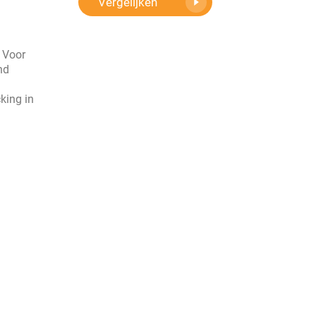
Vergelijken
. Voor
nd
king in