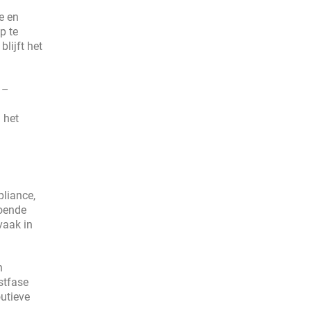
e en
p te
lijft het
 –
 het
pliance,
doende
vaak in
n
stfase
outieve