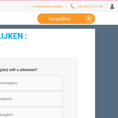
Leverancier worden
+32 460 20 13 36
Vergelijken
IJKEN :
(en) wilt u uitrusten?
nenwagens
wagens
twagens