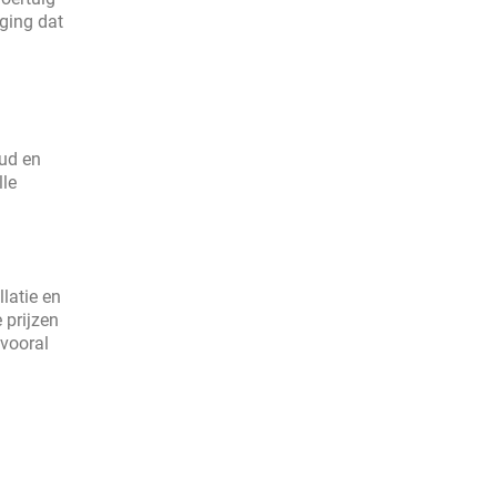
iging dat
oud en
lle
latie en
 prijzen
 vooral