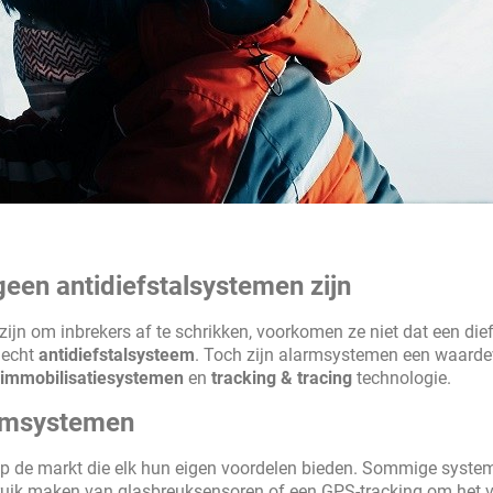
en antidiefstalsystemen zijn
zijn om inbrekers af te schrikken, voorkomen ze niet dat een die
 echt
antidiefstalsysteem
. Toch zijn alarmsystemen een waarde
immobilisatiesystemen
en
tracking & tracing
technologie.
armsystemen
p de markt die elk hun eigen voordelen bieden. Sommige syste
ruik maken van glasbreuksensoren of een GPS-tracking om het v