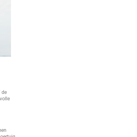
f de
volle
men
oertuig