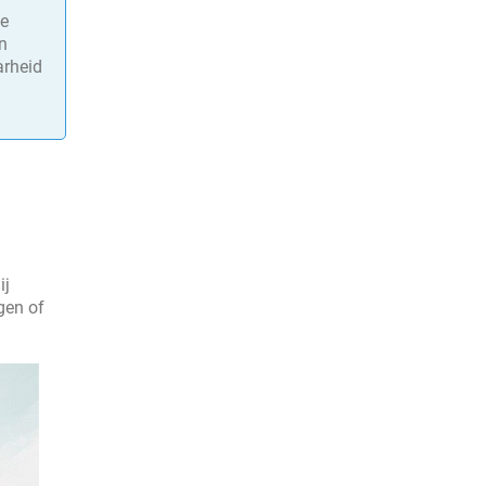
le
en
arheid
ij
gen of