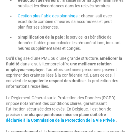
Réduction des erreurs
: la saisie informatique minimise les
oublis et les discordances dans les relevés horaires.
Gestion plus fiable des plannings
: chacun sait avec
exactitude combien d’heures il a accumulées et peut
planifier ses absences.
Simplification de la paie
: le service RH bénéficie de
données fiables pour calculer les rémunérations, incluant
heures supplémentaires et congés.
Qu’il s’agisse d’une PME ou d’une grande structure,
améliorer la
fluidité
dans le suivi temporel offre
une meilleure relation
employeur-employé
. Toutefois, certaines personnes peuvent
exprimer des craintes liées à la confidentialité. Dans ce cas, il
convient de
rappeler le respect des droits
et la protection des
informations recueillies.
Le Règlement Général sur la Protection des Données (RGPD)
impose notamment des conditions claires, garantissant
l’utilisation sécurisée des relevés. En Belgique, il est bon de
préciser que
chaque pointeuse mise en place doit être
déclarée à la Commission de la Protection de la Vie Privée
.
Le
consentement
et la
transparence
demeurent donc au cœur du