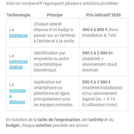
Voici un comparatif regroupant plusieurs solutions possibles :
Technologie
Principe
Prix indicatif 2026
Chaque salarié
La
dispose d’un badge à
400 € à 800 €
(hors
badgeuse
passer sur un terminal
installation & TVA)
à l’entrée et à la sortie.
Identification par
900 € à 2 000 €+
La
empreinte ou autre
(matériel) +
pointeuse
caractéristique
abonnement cloud
digitale
biométrique.
éventuel
Application sur
500 € à 3 500 €
Le
smartphone ou
(matériel/installation)
pointage
plateforme en ligne,
et/ou
abonnement
à
principalement pour
logiciel (ex. ≈ 5-10
distance
les équipes nomades.
€/utilisateur/mois)
En fonction de la
taille de l’organisation
, de l’
activité
et du
budget
, chaque
solution
possède ses atouts :