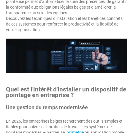
pointeuse permet d’automatiser le suivi des présences, de garantir
la conformité aux obligations légales belges et d’améliorer la
transparence au sein des équipes.
Découvrez les techniques d’installation et les bénéfices concrets
de ces systèmes pour renforcer la productivité et la fiabilité de
votre organisation.
Quel est l'intérêt d'installer un dispositif de
pointage en entreprise ?
Une gestion du temps modernisée
En 2026, les entreprises belges recherchent des outils simples et
fiables pour suivre les horaires de travail. Les systèmes de
pointage modernes — badgeuse,
biométrie
ou application mobile