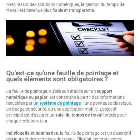
Avec l'essor des solutions numériques, la gestion du temps de
travail est devenue plus fiable et transparente.
Qu'est-ce qu'une feuille de pointage et
quels éléments sont obligatoires ?
La feuille de pointage, qu'elle soit établie sur un
support
numérique ou papier
, est construite à partir des informations
recueillies par
un
système de pointage
: une pointeuse classique,
un badge de sécurité, ou une application mobile. L'objectif
principal est d'assurer un
suivi du temps de travail
précis pour
chaque collaborateur.
Individuelle et nominative
, la feuille de pointage est un descriptif
des jours et des semaines de travail. Elle doit impérativement