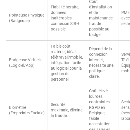
Coût
Fiabilité horaire,
d'installation
données
et de
PME
Pointeuse Physique
inaltérables,
maintenance,
avec
(Badgeuse)
connexion SIRH
fraude
séde
possible.
possible au
badge.
Faible coût
Dépend de la
matériel, idéal
connexion
Servi
télétravail/mobile,
Badgeuse Virtuelle
internet,
Télét
intégration facile
(Logiciel/App)
nécessite une
Équi
au logiciel pour la
politique
mobi
gestion du
claire.
personnel.
Coût élevé,
lourdes
contraintes
Sect
Sécurité
Biométrie
RGPD en
sens
maximale, élimine
(Empreinte/Faciale)
Belgique,
(sécu
la fraude.
faible
labor
acceptation
des salariés.