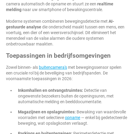
camera automatisch de opname en stuurt ze een
realtime
melding
naar uw smartphone of bewakingscentrale.
Moderne systemen combineren bewegingsdetectie met
AI-
gestuurde analyse
die onderscheid maakt tussen een mens, een
voertuig, een dier of een weersverschijnsel. Dit elimineert het
merendeel van de valse alarmen die oudere systemen
onbetrouwbaar maakten.
Toepassingen in bedrijfsomgevingen
Zowel binnen- als
buitencamera's
met bewegingssensor spelen
een cruciale rol bij de beveiliging van bedrijfspanden. De
voornaamste toepassingen in 2026:
Inkomhallen en ontvangstruimtes:
Detectie van
ongewenste bezoekers buiten de openingsuren, met
automatische melding en beelddocumentatie.
Magazijnen en opslagruimtes:
Bewaking van waardevolle
voorraden met selectieve
opname
— enkel bij gedetecteerde
beweging, wat opslagkosten verlaagt.
Parkings en buitenterreinen:
Perimeterdetectie met