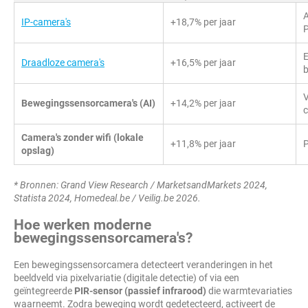
A
IP-camera's
+18,7% per jaar
E
Draadloze camera's
+16,5% per jaar
b
V
Bewegingssensorcamera's (AI)
+14,2% per jaar
c
Camera's zonder wifi (lokale
+11,8% per jaar
P
opslag)
* Bronnen: Grand View Research / MarketsandMarkets 2024,
Statista 2024, Homedeal.be / Veilig.be 2026.
Hoe werken moderne
bewegingssensorcamera's?
Een bewegingssensorcamera detecteert veranderingen in het
beeldveld via pixelvariatie (digitale detectie) of via een
geïntegreerde
PIR-sensor (passief infrarood)
die warmtevariaties
waarneemt. Zodra beweging wordt gedetecteerd, activeert de