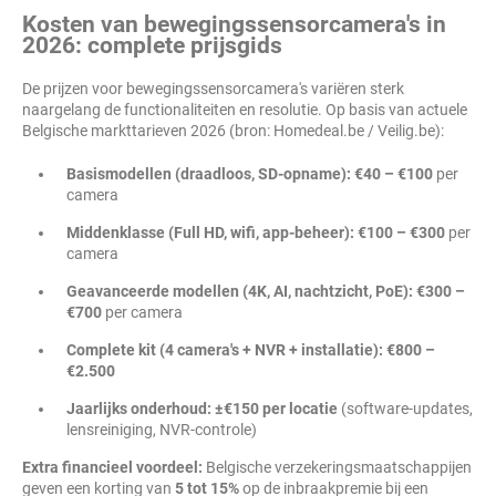
Kosten van bewegingssensorcamera's in
2026: complete prijsgids
De prijzen voor bewegingssensorcamera's variëren sterk
naargelang de functionaliteiten en resolutie. Op basis van actuele
Belgische markttarieven 2026 (bron: Homedeal.be / Veilig.be):
Basismodellen (draadloos, SD-opname):
€40 – €100
per
camera
Middenklasse (Full HD, wifi, app-beheer):
€100 – €300
per
camera
Geavanceerde modellen (4K, AI, nachtzicht, PoE):
€300 –
€700
per camera
Complete kit (4 camera's + NVR + installatie):
€800 –
€2.500
Jaarlijks onderhoud:
±€150 per locatie
(software-updates,
lensreiniging, NVR-controle)
Extra financieel voordeel:
Belgische verzekeringsmaatschappijen
geven een korting van
5 tot 15%
op de inbraakpremie bij een