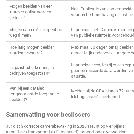
Mogen beelden van een
Nee. Publicatie van camerabeelden 
inbreker online worden
voor rechtshandhaving en justitie.
gedeeld?
Mogen camera's de openbare
In principe niet. Camera's moeten g
weg filmen?
van publieke ruimte is voorbeho
Hoe lang mogen beelden
Maximaal 30 dagen tenzij beelden 
worden bewaard?
gerechtelijk onderzoek. Langere 
In principe neen, tenzij er een expl
Is gezichtsherkenning in
geanonimiseerde data worden ver
bedrijven toegestaan?
situatie.
Wat bij een datalek
Melden bij de GBA binnen 72 uur n
(ongeoorloofde toegang tot
lek hoge risico's meebrengt.
beelden)?
Samenvatting voor beslissers
Juridisch correcte camerabewaking in 2026 steunt op vier pijlers:
aangifte en transparantie (Camerawet), proportionele verwerking