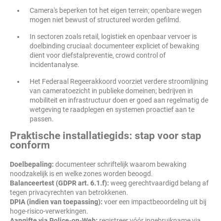
Camera's beperken tot het eigen terrein; openbare wegen
mogen niet bewust of structureel worden gefilmd.
In sectoren zoals retail, logistiek en openbaar vervoer is
doelbinding cruciaal: documenteer expliciet of bewaking
dient voor diefstalpreventie, crowd control of
incidentanalyse.
Het Federaal Regeerakkoord voorziet verdere stroomlijning
van cameratoezicht in publieke domeinen; bedrijven in
mobiliteit en infrastructuur doen er goed aan regelmatig de
wetgeving te raadplegen en systemen proactief aan te
passen.
Praktische installatiegids: stap voor stap
conform
Doelbepaling:
documenteer schriftelijk waarom bewaking
noodzakelijk is en welke zones worden beoogd.
Balanceertest (GDPR art. 6.1.f):
weeg gerechtvaardigd belang af
tegen privacyrechten van betrokkenen.
DPIA (indien van toepassing):
voer een impactbeoordeling uit bij
hoge-risico-verwerkingen.
Aangifte via Police-on-Web:
registreer vóór ingebruikname via