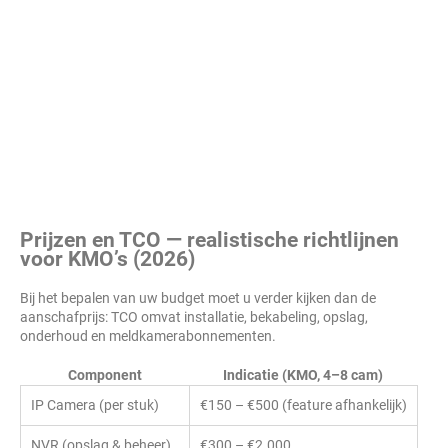
Prijzen en TCO — realistische richtlijnen
voor KMO’s (2026)
Bij het bepalen van uw budget moet u verder kijken dan de
aanschafprijs: TCO omvat installatie, bekabeling, opslag,
onderhoud en meldkamerabonnementen.
Component
Indicatie (KMO, 4–8 cam)
IP Camera (per stuk)
€150 – €500 (feature afhankelijk)
NVR (opslag & beheer)
€300 – €2.000