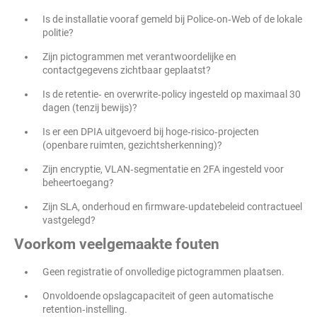
Is de installatie vooraf gemeld bij Police‑on‑Web of de lokale
politie?
Zijn pictogrammen met verantwoordelijke en
contactgegevens zichtbaar geplaatst?
Is de retentie‑ en overwrite‑policy ingesteld op maximaal 30
dagen (tenzij bewijs)?
Is er een DPIA uitgevoerd bij hoge‑risico‑projecten
(openbare ruimten, gezichtsherkenning)?
Zijn encryptie, VLAN‑segmentatie en 2FA ingesteld voor
beheertoegang?
Zijn SLA, onderhoud en firmware‑updatebeleid contractueel
vastgelegd?
Voorkom veelgemaakte fouten
Geen registratie of onvolledige pictogrammen plaatsen.
Onvoldoende opslagcapaciteit of geen automatische
retention‑instelling.