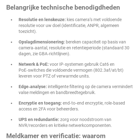
Belangrijke technische benodigdheden
Resolutie en lenskeuze:
kies camera’s met voldoende
resolutie voor uw doel (identificatie, ANPR, algemeen
toezicht).
Opslagdimensionering:
bereken capaciteit op basis van
camera‑aantal, resolutie en retentieperiode (standaard 30
dagen, zie GBA‑richtlijnen).
Netwerk & PoE:
voor IP‑systemen gebruik Cat6 en
PoE‑switches die voldoende vermogen (802.3af/at/bt)
leveren voor PTZ of verwarmde units.
Edge‑analyse:
intelligente filtering op de camera vermindert
valse meldingen en bandbreedtegebruik.
Encryptie en toegang:
end‑to‑end encryptie, role‑based
access en 2FA voor beheerders.
UPS en redundantie:
zorg voor noodstroom van
NVR/recorders en kritieke netwerkcomponenten.
Meldkamer en verificatie: waarom