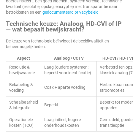
boetes riskeert. Een goed ingericht systeem verenigt technische
kwaliteit (resolutie, opslag, encryptie) met transparantie naar
betrokkenen en een
gedocumenteerd privacybeleid
.
Technische keuze: Analoog, HD‑CVI of IP
— wat bepaalt bewijskracht?
De keuze van technologie beïnvloedt de beeldkwaliteit en
beheermogelijkheden:
Aspect
Analoog / CCTV
HD‑CVI / HD‑TVI
Resolutie &
Laag (oudere systemen:
Verbeterd ten opz
bewijswaarde
beperkt voor identificatie)
klassiek analog 
Bekabeling &
Herbruikbaar coax
Coax + aparte voeding
voeding
stroomopties
Schaalbaarheid
Beperkt tot mode
Beperkt
& integratie
upgrades
Operationele
Laag initieel; hogere
Gemiddeld; goede
kosten (TCO)
onderhoudskosten
transitieoptie