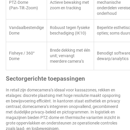
PTZ‑Dome
Actieve bewaking met
mechanische
(Pan‑Tilt‑Zoom)
zoom en tracking
onderdelen vereis
onderhoud
Vandaalbestendige
Robuust tegen fysieke
Beperkte esthetis
Dome
beschadiging (IK10)
opties; soms duur
Brede dekking met één
Fisheye / 360°
Benodigt software
unit; vervangt
Dome
dewarp/analytics
meerdere camera’s
Sectorgerichte toepassingen
In retail zijn domecamera’s ideaal voor kassazones, rekken en
etalages: discrete plaatsing met hoge resolutie maakt opsporing
en bewijsvoering efficiënt. In kantoren staat esthetiek en privacy
centraal; domecamera’s integreren onopvallend, gecombineerd
met duidelijke privacy‑beleid en pictogrammen. In logistiek en
magazijnen bieden PTZ‑dome en thermische varianten inzicht in
grote oppervlakken en ondersteunen ze operationele controles
zoals laad‑ en losbewegingen.