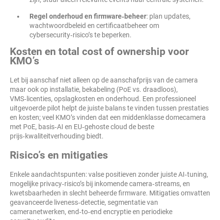
Regel onderhoud en firmware‑beheer
: plan updates,
wachtwoordbeleid en certificaatbeheer om
cybersecurity‑risico’s te beperken.
Kosten en total cost of ownership voor
KMO’s
Let bij aanschaf niet alleen op de aanschafprijs van de camera
maar ook op installatie, bekabeling (PoE vs. draadloos),
VMS‑licenties, opslagkosten en onderhoud. Een professioneel
uitgevoerde pilot helpt de juiste balans te vinden tussen prestaties
en kosten; veel KMO’s vinden dat een middenklasse domecamera
met PoE, basis‑AI en EU‑gehoste cloud de beste
prijs‑kwaliteitverhouding biedt.
Risico’s en mitigaties
Enkele aandachtspunten: valse positieven zonder juiste AI‑tuning,
mogelijke privacy‑risico’s bij inkomende camera‑streams, en
kwetsbaarheden in slecht beheerde firmware. Mitigaties omvatten
geavanceerde liveness‑detectie, segmentatie van
cameranetwerken, end‑to‑end encryptie en periodieke