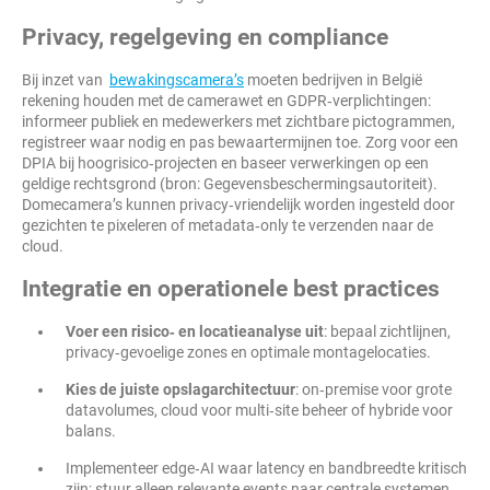
Privacy, regelgeving en compliance
Bij inzet van
bewakingscamera’s
moeten bedrijven in België
rekening houden met de camerawet en GDPR‑verplichtingen:
informeer publiek en medewerkers met zichtbare pictogrammen,
registreer waar nodig en pas bewaartermijnen toe. Zorg voor een
DPIA bij hoogrisico‑projecten en baseer verwerkingen op een
geldige rechtsgrond (bron: Gegevensbeschermingsautoriteit).
Domecamera’s kunnen privacy‑vriendelijk worden ingesteld door
gezichten te pixeleren of metadata‑only te verzenden naar de
cloud.
Integratie en operationele best practices
Voer een risico‑ en locatieanalyse uit
: bepaal zichtlijnen,
privacy‑gevoelige zones en optimale montagelocaties.
Kies de juiste opslagarchitectuur
: on‑premise voor grote
datavolumes, cloud voor multi‑site beheer of hybride voor
balans.
Implementeer edge‑AI waar latency en bandbreedte kritisch
zijn; stuur alleen relevante events naar centrale systemen.