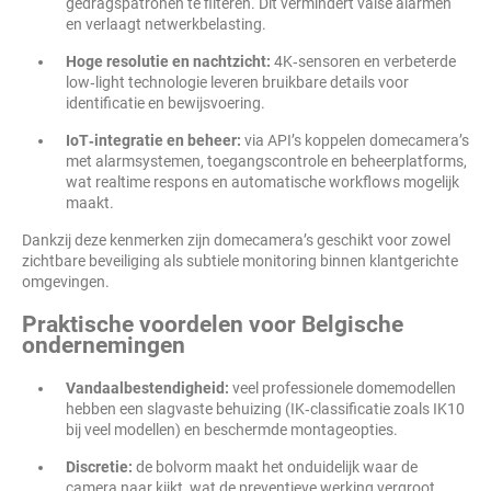
gedragspatronen te filteren. Dit vermindert valse alarmen
en verlaagt netwerkbelasting.
Hoge resolutie en nachtzicht:
4K‑sensoren en verbeterde
low‑light technologie leveren bruikbare details voor
identificatie en bewijsvoering.
IoT‑integratie en beheer:
via API’s koppelen domecamera’s
met alarmsystemen, toegangscontrole en beheerplatforms,
wat realtime respons en automatische workflows mogelijk
maakt.
Dankzij deze kenmerken zijn domecamera’s geschikt voor zowel
zichtbare beveiliging als subtiele monitoring binnen klantgerichte
omgevingen.
Praktische voordelen voor Belgische
ondernemingen
Vandaalbestendigheid:
veel professionele domemodellen
hebben een slagvaste behuizing (IK‑classificatie zoals IK10
bij veel modellen) en beschermde montageopties.
Discretie:
de bolvorm maakt het onduidelijk waar de
camera naar kijkt, wat de preventieve werking vergroot