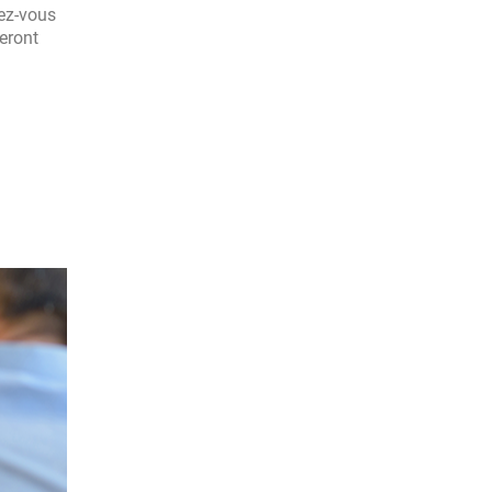
sez-vous
geront