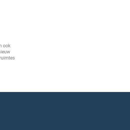
an ook
 nieuw
sruimtes