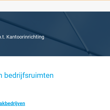
.t. Kantoorinrichting
n bedrijfsruimten
kbedrijven