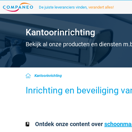
De juiste leveranciers vinden,
verandert alles!
Kantoorinrichting
Bekijk al onze producten en diensten m.b
Kantoorinrichting
Inrichting en beveiliging va
Ontdek onze content over
schoonmaa