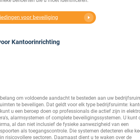
fieke behoeften die u moet identificeren.
iedingen voor beveiliging
oor Kantoorinrichting
 belang om voldoende aandacht te besteden aan uw bedrijfsruim
uimten te beveiligen. Dat geldt voor elk type bedrijfsruimte: kant
kunt u een beroep doen op professionals die actief zijn in elekt
mera's, alarmsystemen of complete beveiligingssystemen. U kunt 
irma, al dan niet inclusief de fysieke aanwezigheid van een
spoorten als toegangscontrole. Die systemen detecteren elke ke
in risicovollere sectoren. Daarnaast dient u te waken over de