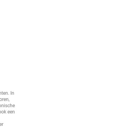
ten. In
oren,
ronische
ook een
er