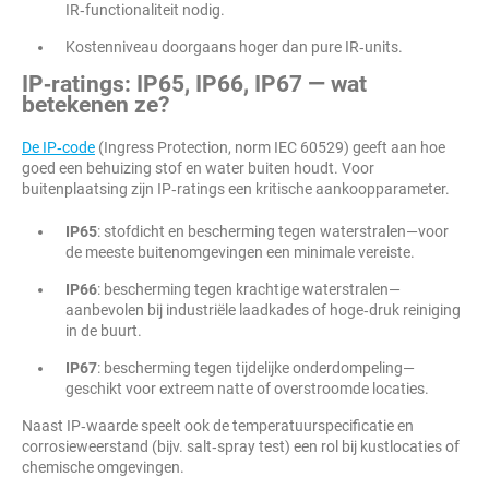
IR‑functionaliteit nodig.
Kostenniveau doorgaans hoger dan pure IR‑units.
IP‑ratings: IP65, IP66, IP67 — wat
betekenen ze?
De IP‑code
(Ingress Protection, norm IEC 60529) geeft aan hoe
goed een behuizing stof en water buiten houdt. Voor
buitenplaatsing zijn IP‑ratings een kritische aankoopparameter.
IP65
: stofdicht en bescherming tegen waterstralen—voor
de meeste buitenomgevingen een minimale vereiste.
IP66
: bescherming tegen krachtige waterstralen—
aanbevolen bij industriële laadkades of hoge‑druk reiniging
in de buurt.
IP67
: bescherming tegen tijdelijke onderdompeling—
geschikt voor extreem natte of overstroomde locaties.
Naast IP‑waarde speelt ook de temperatuurspecificatie en
corrosieweerstand (bijv. salt‑spray test) een rol bij kustlocaties of
chemische omgevingen.