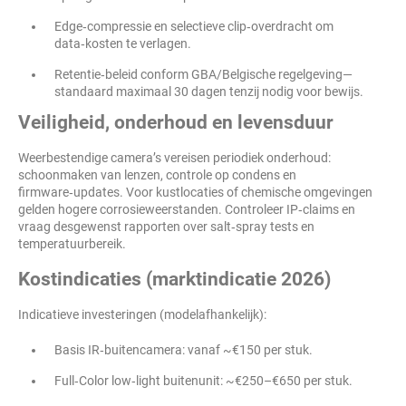
Edge‑compressie en selectieve clip‑overdracht om
data‑kosten te verlagen.
Retentie‑beleid conform GBA/Belgische regelgeving—
standaard maximaal 30 dagen tenzij nodig voor bewijs.
Veiligheid, onderhoud en levensduur
Weerbestendige camera’s vereisen periodiek onderhoud:
schoonmaken van lenzen, controle op condens en
firmware‑updates. Voor kustlocaties of chemische omgevingen
gelden hogere corrosieweerstanden. Controleer IP‑claims en
vraag desgewenst rapporten over salt‑spray tests en
temperatuurbereik.
Kostindicaties (marktindicatie 2026)
Indicatieve investeringen (modelafhankelijk):
Basis IR‑buitencamera: vanaf ~€150 per stuk.
Full‑Color low‑light buitenunit: ~€250–€650 per stuk.