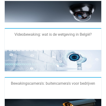
Videobewaking: wat is de wetgeving in België?
Bewakingscamera's: buitencamera's voor bedrijven