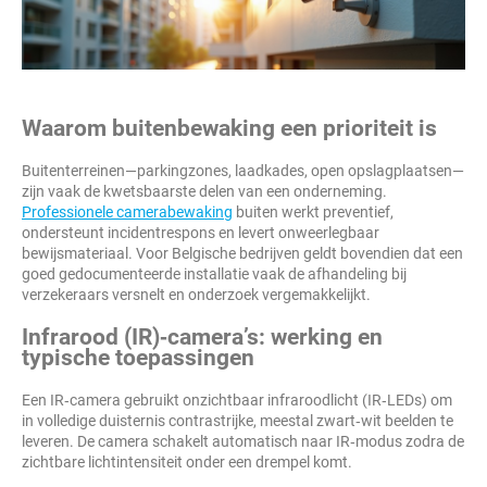
Waarom buitenbewaking een prioriteit is
Buitenterreinen—parkingzones, laadkades, open opslagplaatsen—
zijn vaak de kwetsbaarste delen van een onderneming.
Professionele camerabewaking
buiten werkt preventief,
ondersteunt incidentrespons en levert onweerlegbaar
bewijsmateriaal. Voor Belgische bedrijven geldt bovendien dat een
goed gedocumenteerde installatie vaak de afhandeling bij
verzekeraars versnelt en onderzoek vergemakkelijkt.
Infrarood (IR)‑camera’s: werking en
typische toepassingen
Een IR‑camera gebruikt onzichtbaar infraroodlicht (IR‑LEDs) om
in volledige duisternis contrastrijke, meestal zwart‑wit beelden te
leveren. De camera schakelt automatisch naar IR‑modus zodra de
zichtbare lichtintensiteit onder een drempel komt.