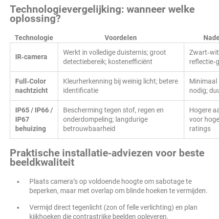
Technologievergelijking: wanneer welke
oplossing?
Technologie
Voordelen
Nade
Werkt in volledige duisternis; groot
Zwart‑wit
IR‑camera
detectiebereik; kostenefficiënt
reflectie‑
Full‑Color
Kleurherkenning bij weinig licht; betere
Minimaal 
nachtzicht
identificatie
nodig; du
IP65 / IP66 /
Bescherming tegen stof, regen en
Hogere a
IP67
onderdompeling; langdurige
voor hoge
behuizing
betrouwbaarheid
ratings
Praktische installatie‑adviezen voor beste
beeldkwaliteit
Plaats camera’s op voldoende hoogte om sabotage te
beperken, maar met overlap om blinde hoeken te vermijden.
Vermijd direct tegenlicht (zon of felle verlichting) en plan
kijkhoeken die contrastrijke beelden opleveren.