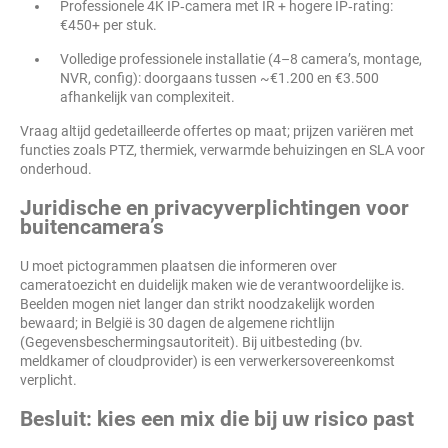
Professionele 4K IP‑camera met IR + hogere IP‑rating:
€450+ per stuk.
Volledige professionele installatie (4–8 camera’s, montage,
NVR, config): doorgaans tussen ~€1.200 en €3.500
afhankelijk van complexiteit.
Vraag altijd gedetailleerde offertes op maat; prijzen variëren met
functies zoals PTZ, thermiek, verwarmde behuizingen en SLA voor
onderhoud.
Juridische en privacyverplichtingen voor
buitencamera’s
U moet pictogrammen plaatsen die informeren over
cameratoezicht en duidelijk maken wie de verantwoordelijke is.
Beelden mogen niet langer dan strikt noodzakelijk worden
bewaard; in België is 30 dagen de algemene richtlijn
(Gegevensbeschermingsautoriteit). Bij uitbesteding (bv.
meldkamer of cloudprovider) is een verwerkersovereenkomst
verplicht.
Besluit: kies een mix die bij uw risico past