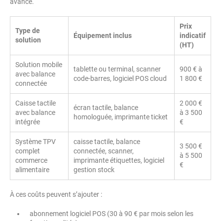
avancé.
Prix
Type de
Équipement inclus
indicatif
solution
(HT)
Solution mobile
tablette ou terminal, scanner
900 € à
avec balance
code-barres, logiciel POS cloud
1 800 €
connectée
Caisse tactile
2 000 €
écran tactile, balance
avec balance
à 3 500
homologuée, imprimante ticket
intégrée
€
Système TPV
caisse tactile, balance
3 500 €
complet
connectée, scanner,
à 5 500
commerce
imprimante étiquettes, logiciel
€
alimentaire
gestion stock
À ces coûts peuvent s’ajouter :
abonnement logiciel POS (30 à 90 € par mois selon les