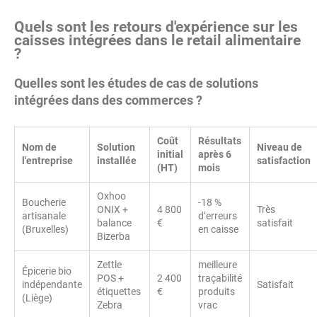
Quels sont les retours d'expérience sur les
caisses intégrées dans le retail alimentaire
?
Quelles sont les études de cas de solutions
intégrées dans des commerces ?
Coût
Résultats
Nom de
Solution
Niveau de
initial
après 6
l'entreprise
installée
satisfaction
(HT)
mois
Oxhoo
Boucherie
-18 %
ONIX +
4 800
Très
artisanale
d’erreurs
balance
€
satisfait
(Bruxelles)
en caisse
Bizerba
Zettle
meilleure
Épicerie bio
POS +
2 400
traçabilité
indépendante
Satisfait
étiquettes
€
produits
(Liège)
Zebra
vrac