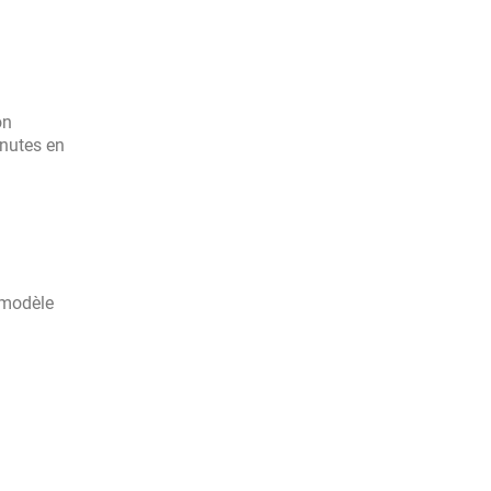
on
inutes en
 modèle