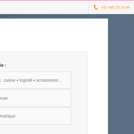
+32 460 20 15 49
e :
 caisse + logiciel + accessoires...
euse
matique