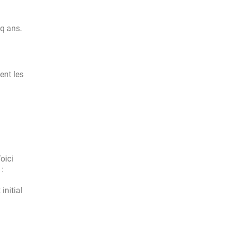
q ans.
ent les
oici
:
initial