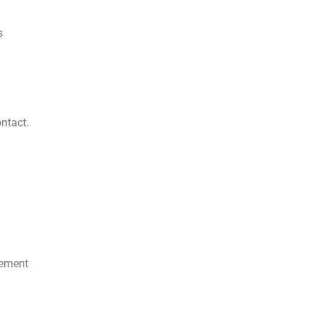
s
ntact.
rement