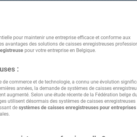
i met en relation avec les
mps cela permet d'être rapidement en
tielle pour maintenir une entreprise efficace et conforme aux
es avantages des solutions de caisses enregistreuses professio
egistreuse
pour votre entreprise en Belgique.
euses :
e de commerce et de technologie, a connu une évolution signific
ernières années, la demande de systèmes de caisses enregistre
ent augmenté. Selon une étude récente de la Fédération belge d
ges utilisent désormais des systèmes de caisses enregistreuses
issant de
systèmes de caisses enregistreuses pour entreprises
ales.