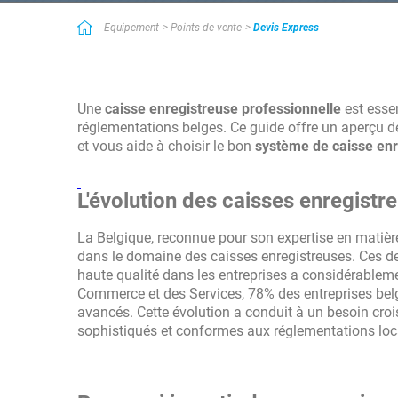
Simple et efficace
Equipement
Points de vente
Devis Express
Bon service utile quand on manque de temps ! Très bon service qu
prestataires des services recherchés. Lorsque l'on manque de te
contact.
Une
caisse enregistreuse professionnelle
est essen
réglementations belges. Ce guide offre un aperçu d
et vous aide à choisir le bon
système de caisse enr
L'évolution des caisses enregistr
La Belgique, reconnue pour son expertise en matièr
dans le domaine des caisses enregistreuses. Ces d
haute qualité dans les entreprises a considérablem
Commerce et des Services, 78% des entreprises bel
avancés. Cette évolution a conduit à un besoin cro
sophistiqués et conformes aux réglementations loc