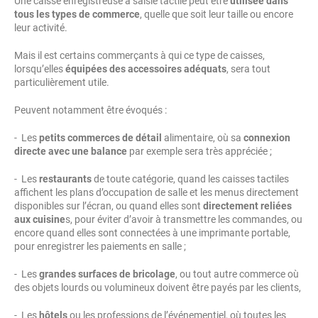
Une caisse enregistreuse à saisie tactile peut être
utilisée dans
tous les types de commerce
, quelle que soit leur taille ou encore
leur activité.
Mais il est certains commerçants à qui ce type de caisses,
lorsqu’elles
équipées des accessoires adéquats
, sera tout
particulièrement utile.
Peuvent notamment être évoqués :
- Les
petits commerces de détail
alimentaire, où sa
connexion
directe avec une balance
par exemple sera très appréciée ;
- Les
restaurants
de toute catégorie, quand les caisses tactiles
affichent les plans d’occupation de salle et les menus directement
disponibles sur l’écran, ou quand elles sont
directement reliées
aux cuisine
s, pour éviter d’avoir à transmettre les commandes, ou
encore quand elles sont connectées à une imprimante portable,
pour enregistrer les paiements en salle ;
- Les
grandes surfaces de bricolage
, ou tout autre commerce où
des objets lourds ou volumineux doivent être payés par les clients,
- Les
hôtels
ou les professions de l’événementiel, où toutes les