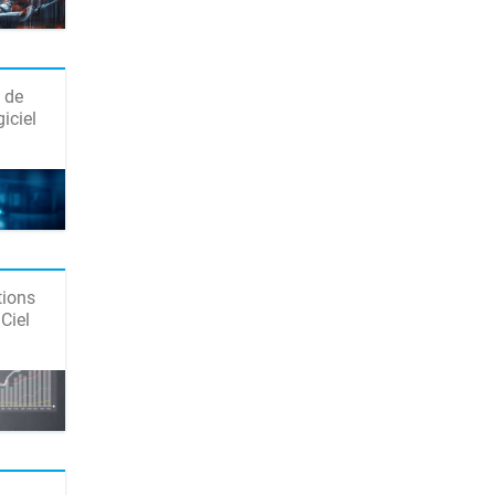
é de
iciel
tions
Ciel