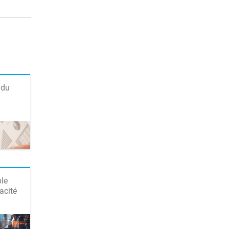
 du
ble
acité