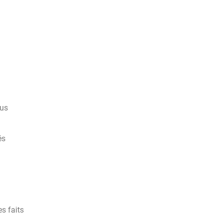
ous
és
s faits