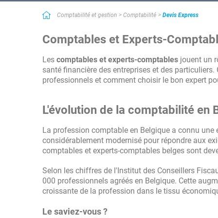
Simple et efficace
Comptabilité et gestion
Comptabilité
Devis Express
Bon service utile quand on manque de temps ! Très bon service qu
prestataires des services recherchés. Lorsque l'on manque de te
Comptables et Experts-Comptable
contact.
Les
comptables et experts-comptables
jouent un r
santé financière des entreprises et des particulier
professionnels et comment choisir le bon expert po
L'évolution de la comptabilité en 
La profession comptable en Belgique a connu une évo
considérablement modernisé pour répondre aux exig
comptables et experts-comptables belges sont deven
Selon les chiffres de l'Institut des Conseillers Fi
000 professionnels agréés en Belgique. Cette augm
croissante de la profession dans le tissu économiq
Le saviez-vous ?