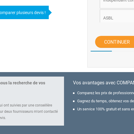
Indépendant co
omparer plusieurs devis !
ASBL
Autre
CONTINUER
Vos avantages avec COMP
nous la recherche de vos
Comparez les prix de professionne
Gagnez du temps, obtenez vos de
i ont suivies par une conseillère
Un service 100% gratuit et sans e
r deux fournisseurs m'ont contacté
vis.
rendez-vous.