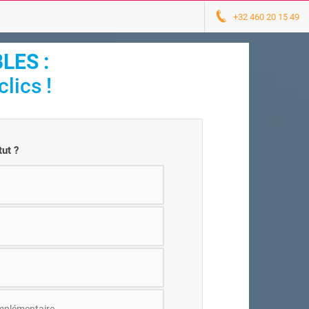
+32 460 20 15 49
LES :
lics !
tut ?