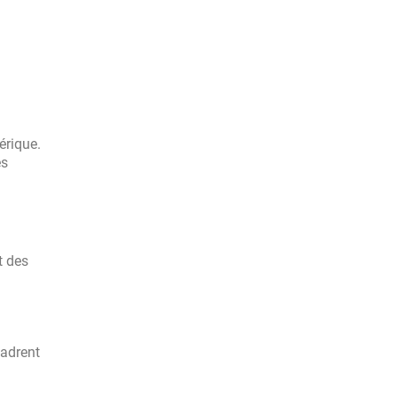
érique.
es
t des
cadrent