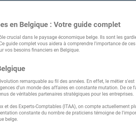
i met en relation avec les
mps cela permet d'être rapidement en
s en Belgique : Votre guide complet
ôle crucial dans le paysage économique belge. Ils sont les gardi
s. Ce guide complet vous aidera à comprendre l'importance de ces
ur vos besoins financiers en Belgique.
Belgique
lution remarquable au fil des années. En effet, le métier s'est
ences d'un monde des affaires en constante mutation. De ce fai
us de véritables partenaires stratégiques pour les entreprises.
scaux et des Experts-Comptables (ITAA), on compte actuellement p
entation constante du nombre de praticiens témoigne de l'impo
ue belge.