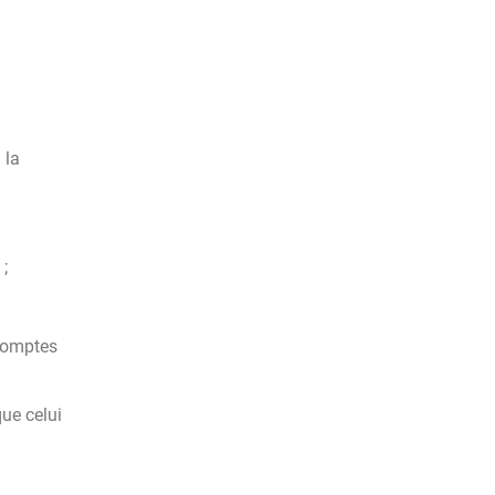
 la
;
 comptes
ue celui