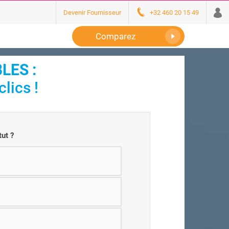
Devenir Fournisseur
+32 460 20 15 49
Comparez
LES :
lics !
tut ?