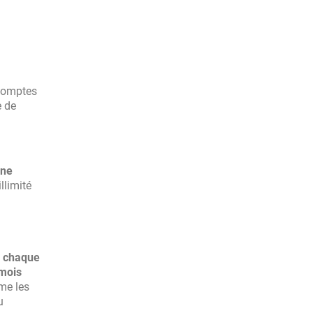
 comptes
e de
une
llimité
 chaque
 mois
me les
u