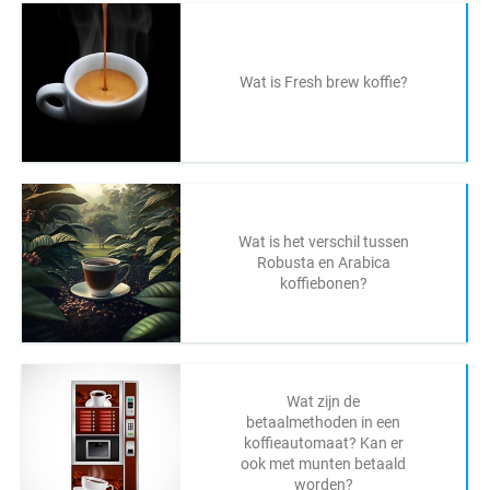
Wat is Fresh brew koffie?
Wat is het verschil tussen
Robusta en Arabica
koffiebonen?
Wat zijn de
betaalmethoden in een
koffieautomaat? Kan er
ook met munten betaald
worden?