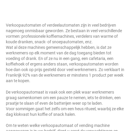
Verkoopautomaten of verdeelautomaten zijn in veel bedrijven
nagenoeg onmisbaar geworden. Ze bestaan in veel verschillende
vormen: professionele koffiemachines, verdelers van warme of
koude dranken, snack- of snoepautomaten, enz.
Wat al deze machines gemeenschappelijk hebben, is dat ze
werknemers op elk moment van de dag toegang bieden tot
voeding of drank. En of ze nu in een gang, een cafetaria, een
koffiehoek of ergens anders staan, verkoopautomaten worden
hoe dan ook op prijs gesteld door veel werknemers. Zo verklaart in
Frankrijk 92% van de werknemers er minstens 1 product per week
aan te kopen.
De verkoopautomaat is vaak ook een plek waar werknemers
graag samenkomen om een pauze te nemen, iets te drinken, een
praatje te slaan of even de batterijen weer op te laden.
Voor sommigen gaat het zelfs om een heus ritueel, waarbij ze elke
dag klokvast hun koffie of snack halen.
Om te weten welke verkoopautomaat of vending machine
aangewezen is in uw bedrijf, dient u eerst de verwachtingen en