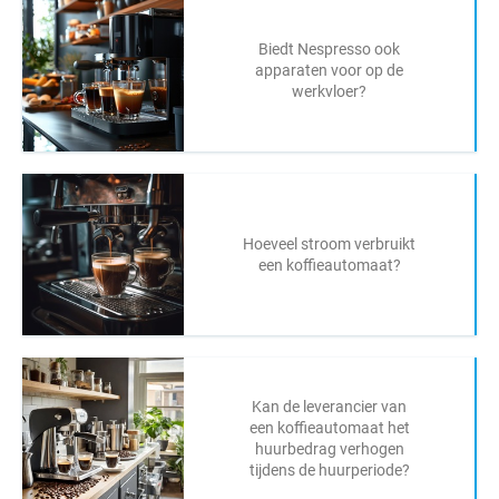
Biedt Nespresso ook
apparaten voor op de
werkvloer?
Hoeveel stroom verbruikt
een koffieautomaat?
Kan de leverancier van
een koffieautomaat het
huurbedrag verhogen
tijdens de huurperiode?