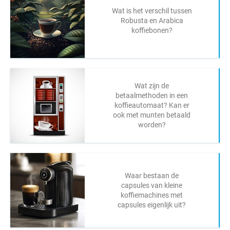
Wat is het verschil tussen
Robusta en Arabica
koffiebonen?
Wat zijn de
betaalmethoden in een
koffieautomaat? Kan er
ook met munten betaald
worden?
Waar bestaan de
capsules van kleine
koffiemachines met
capsules eigenlijk uit?