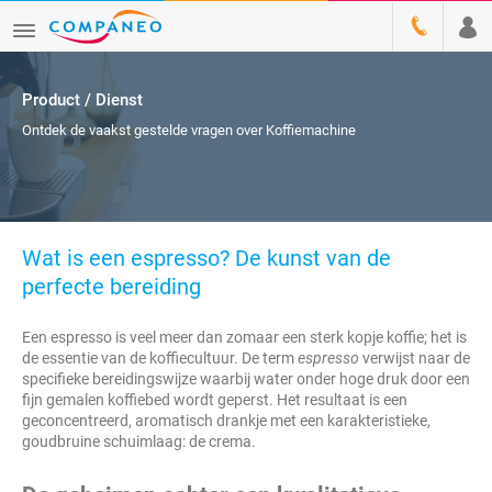
Product / Dienst
Ontdek de vaakst gestelde vragen over Koffiemachine
Wat is een espresso? De kunst van de
perfecte bereiding
Een espresso is veel meer dan zomaar een sterk kopje koffie; het is
de essentie van de koffiecultuur. De term
espresso
verwijst naar de
specifieke bereidingswijze waarbij water onder hoge druk door een
fijn gemalen koffiebed wordt geperst. Het resultaat is een
geconcentreerd, aromatisch drankje met een karakteristieke,
goudbruine schuimlaag: de crema.