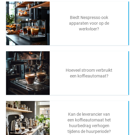
Biedt Nespresso ook
apparaten voor op de
werkvloer?
Hoeveel stroom verbruikt
een koffieautomaat?
Kan de leverancier van
een koffieautomaat het
huurbedrag verhogen
tijdens de huurperiode?