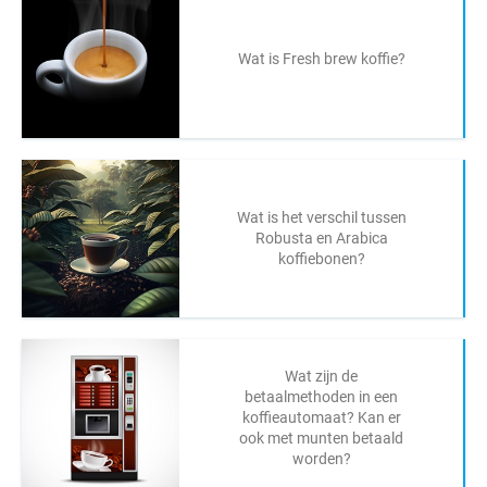
Wat is Fresh brew koffie?
Wat is het verschil tussen
Robusta en Arabica
koffiebonen?
Wat zijn de
betaalmethoden in een
koffieautomaat? Kan er
ook met munten betaald
worden?