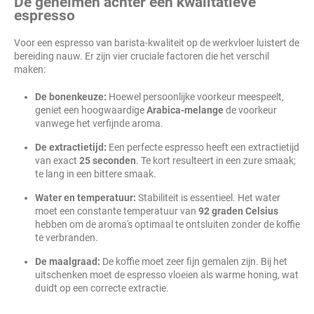
De geheimen achter een kwalitatieve
espresso
Voor een espresso van barista-kwaliteit op de werkvloer luistert de
bereiding nauw. Er zijn vier cruciale factoren die het verschil
maken:
De bonenkeuze:
Hoewel persoonlijke voorkeur meespeelt,
geniet een hoogwaardige
Arabica-melange
de voorkeur
vanwege het verfijnde aroma.
De extractietijd:
Een perfecte espresso heeft een extractietijd
van exact
25 seconden
. Te kort resulteert in een zure smaak;
te lang in een bittere smaak.
Water en temperatuur:
Stabiliteit is essentieel. Het water
moet een constante temperatuur van
92 graden Celsius
hebben om de aroma's optimaal te ontsluiten zonder de koffie
te verbranden.
De maalgraad:
De koffie moet zeer fijn gemalen zijn. Bij het
uitschenken moet de espresso vloeien als warme honing, wat
duidt op een correcte extractie.