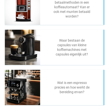
betaalmethoden in een
koffieautomaat? Kan er
ook met munten betaald
worden?
Waar bestaan de
capsules van kleine
koffiemachines met
capsules eigenlijk uit?
Wat is een espresso
precies en hoe werkt de
bereiding ervan?