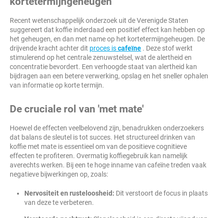
kortetermijngeheugen
Recent wetenschappelijk onderzoek uit de Verenigde Staten
suggereert dat koffie inderdaad een positief effect kan hebben op
het geheugen, en dan met name op het kortetermijngeheugen. De
drijvende kracht achter dit
proces is
cafeïne
. Deze stof werkt
stimulerend op het centrale zenuwstelsel, wat de alertheid en
concentratie bevordert. Een verhoogde staat van alertheid kan
bijdragen aan een betere verwerking, opslag en het sneller ophalen
van informatie op korte termijn.
De cruciale rol van 'met mate'
Hoewel de effecten veelbelovend zijn, benadrukken onderzoekers
dat balans de sleutel is tot succes. Het structureel drinken van
koffie met mate is essentieel om van de positieve cognitieve
effecten te profiteren. Overmatig koffiegebruik kan namelijk
averechts werken. Bij een te hoge inname van cafeïne treden vaak
negatieve bijwerkingen op, zoals:
Nervositeit en rusteloosheid:
Dit verstoort de focus in plaats
van deze te verbeteren.