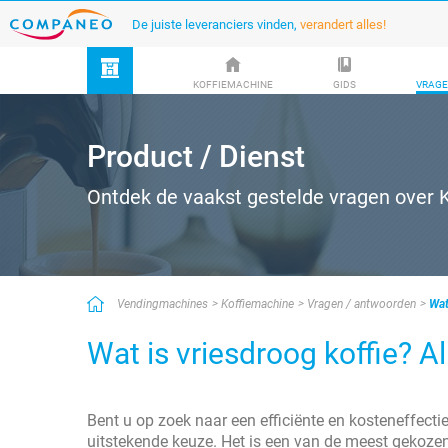
De juiste leveranciers vinden,
verandert alles!
KOFFIEMACHINE
GIDS
VRAGE
Product / Dienst
Ontdek de vaakst gestelde vragen over 
Vendingmachines
Koffiemachine
Vragen / antwoorden
Wat
Wat is vriesdroog koffie? Al
Bent u op zoek naar een efficiënte en kosteneffecti
uitstekende keuze. Het is een van de meest gekozen 