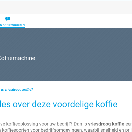
N / ANTWOORDEN
Koffiemachine
 is vriesdroog koffie?
les over deze voordelige koffie
eve koffieoplossing voor uw bedrijf? Dan is
vriesdroog koffie
ee
koffiesoorten voor bedrijfsomgevingen, waarbij snelheid en prij