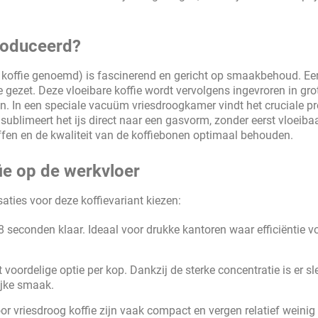
roduceerd?
nt koffie genoemd) is fascinerend en gericht op smaakbehoud. Ee
e gezet. Deze vloeibare koffie wordt vervolgens ingevroren in gro
en. In een speciale vacuüm vriesdroogkamer vindt het cruciale p
ublimeert het ijs direct naar een gasvorm, zonder eerst vloeibaa
fen en de kwaliteit van de koffiebonen optimaal behouden.
ie op de werkvloer
aties voor deze koffievariant kiezen:
8 seconden klaar. Ideaal voor drukke kantoren waar efficiëntie v
 voordelige optie per kop. Dankzij de sterke concentratie is er sl
ijke smaak.
r vriesdroog koffie zijn vaak compact en vergen relatief weinig