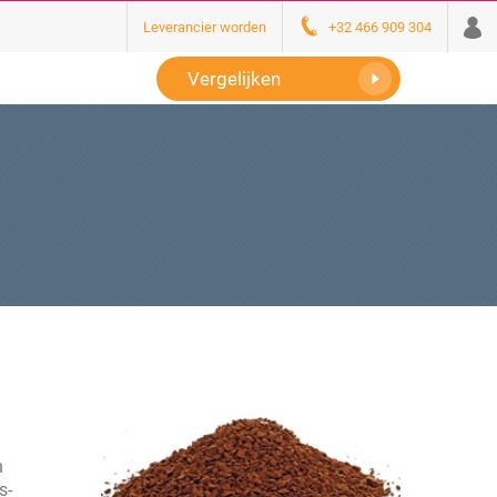
Leverancier worden
+32 466 909 304
Vergelijken
n
s-