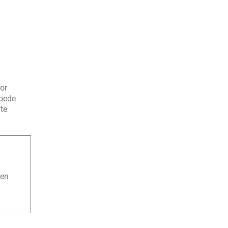
or
goede
 te
 en