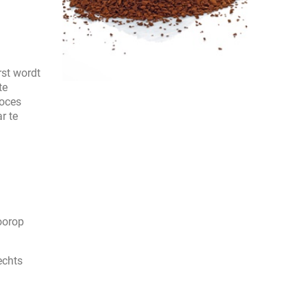
rst wordt
te
roces
r te
oorop
echts