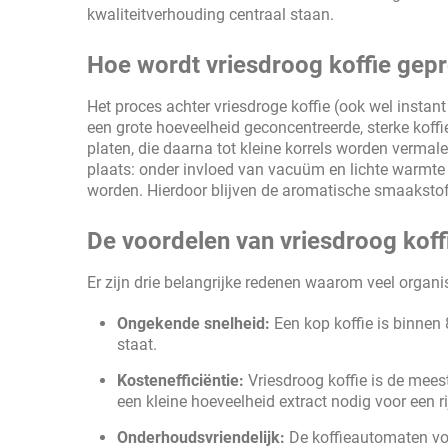
kwaliteitverhouding centraal staan.
Hoe wordt vriesdroog koffie gep
Het proces achter vriesdroge koffie (ook wel insta
een grote hoeveelheid geconcentreerde, sterke koffi
platen, die daarna tot kleine korrels worden vermal
plaats: onder invloed van vacuüm en lichte warmte s
worden. Hierdoor blijven de aromatische smaakstof
De voordelen van vriesdroog koff
Er zijn drie belangrijke redenen waarom veel organis
Ongekende snelheid:
Een kop koffie is binnen 
staat.
Kostenefficiëntie:
Vriesdroog koffie is de meest
een kleine hoeveelheid extract nodig voor een r
Onderhoudsvriendelijk:
De koffieautomaten voo