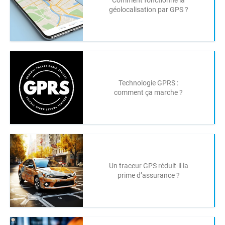
géolocalisation par GPS ?
Technologie GPRS :
comment ça marche ?
Un traceur GPS réduit-il la
prime d’assurance ?