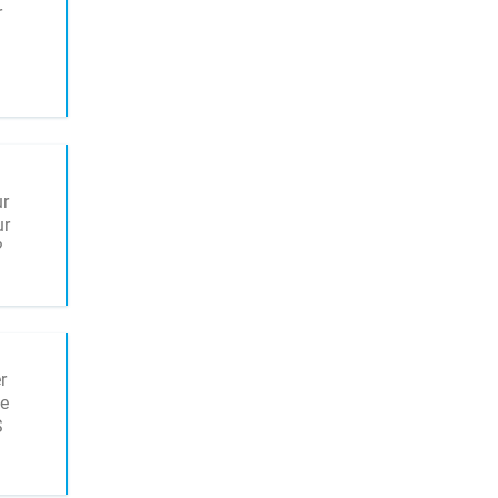
r
ur
ur
?
r
ce
S