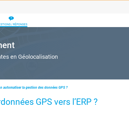
STIONS / RÉPONSES
ment
ntes en Géolocalisation
n automatiser la gestion des données GPS ?
données GPS vers l’ERP ?