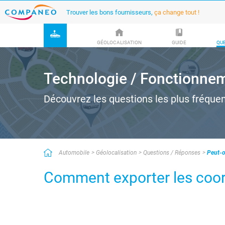
Trouver les bons fournisseurs,
ça change tout !
GÉOLOCALISATION
GUIDE
QUE
Technologie / Fonctionne
Découvrez les questions les plus fréque
Automobile
Géolocalisation
Questions / Réponses
Peut-o
Comment exporter les coor