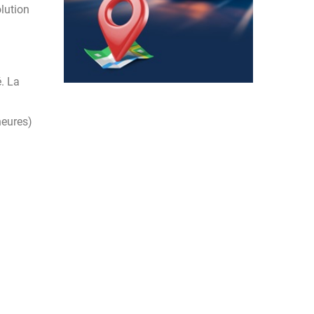
olution
é. La
heures)