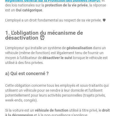
Règlement Général sur la Protection des Données (RGPD)
et
des lois nationales sur la
protection de la vie privée
, la réponse
est un
Oui catégorique
.
L'employé a un droit fondamental au respect de sa vie privée. 🛡️
1. L'obligation du mécanisme de
désactivation ⏰
L'employeur qui installe un système de
géolocalisation
dans un
véhicule (même de fonction) est légalement tenu de fournir un
moyen à l'utilisateur de
désactiver le suivi
lorsque le véhicule est
utilisé à des fins privées.
a) Qui est concerné ?
Cette obligation concerne tous les employés et sous-traitants qui
utilisent un véhicule pour se rendre à leur domicile et l'utilisent
potentiellement pour leurs activités personnelles (trajets privés,
week-ends, congés).
Si la voiture est un
véhicule de fonction
utilisé à titre privé, le
droit
à la déconnexion
et à la non-surveillance s'applique.