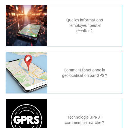
Quelles informations
l’employeur peut-il
récolter ?
Comment fonctionne la
géolocalisation par GPS ?
Technologie GPRS :
comment ça marche ?