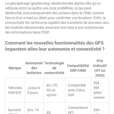
Le géorepérage (geofencing) déclenche des alertes dès qu’un
véhicule entre ou quitte une zone prédéfinie, ce qui peut
déclencher automatiquement des actions dans le CRM, comme
l’envoi d’un e-mail au client pour confirmer une livraison. Enfin, la
connectivité 5G renforce la rapidité des transferts de données vers
les modules décisionnels, assurant une mise à jour instantanée
des informations dans l’ERP.
Comment les nouvelles fonctionnalités des GPS
impactent-elles leur autonomie et connectivité ?
Prix
Autonomie
Technologie
Compatibilité
indicatif
Marque
des
de
ERP/CRM
(HT en
batteries
connectivité
2026)
56€ -
4G LTE,
Compatible
Teltonika
Jusqu’à
89€
5G en
avec Odoo,
FMC920
8 jours
selon
option
SAP
version
Connecteurs
Suntech
Env. 10
39€ -
4G
API