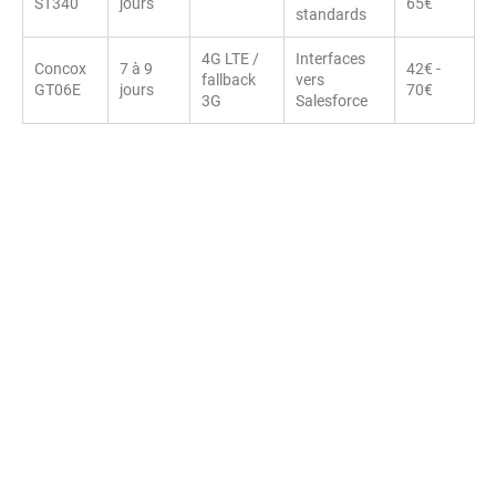
ST340
jours
65€
standards
4G LTE /
Interfaces
Concox
7 à 9
42€ -
fallback
vers
GT06E
jours
70€
3G
Salesforce