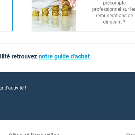
précompte
professionnel sur le
rémunérations de
dirigeant ?
ilité retrouvez
notre guide d'achat
 d'activité !