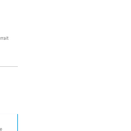
rrait
de