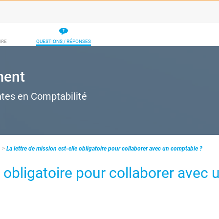
IRE
QUESTIONS / RÉPONSES
ment
ntes en Comptabilité
s
La lettre de mission est-elle obligatoire pour collaborer avec un comptable ?
e obligatoire pour collaborer avec 