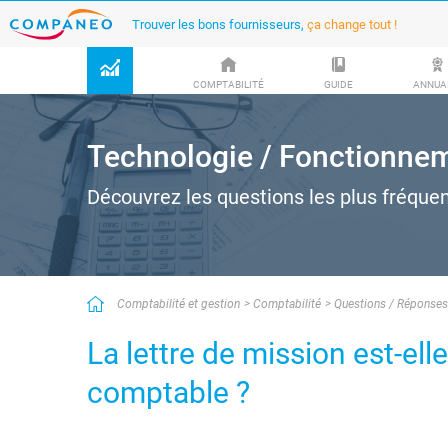
Trouver les bons fournisseurs,
ça change tout !
COMPTABILITÉ
GUIDE
ANNUA
Technologie / Fonctionne
Découvrez les questions les plus fréque
Comptabilité et gestion
Comptabilité
Questions / Réponse
La lettre de mission est-ell
comptable ?