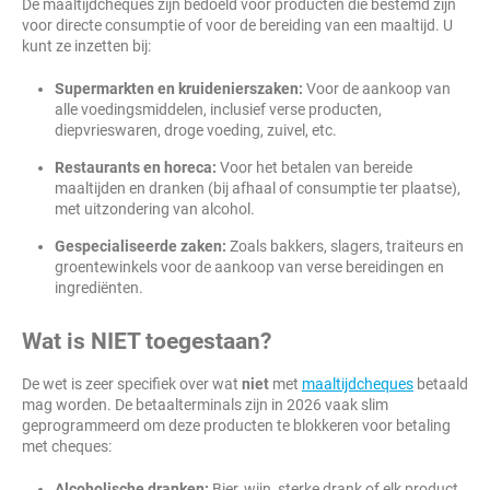
De maaltijdcheques zijn bedoeld voor producten die bestemd zijn
voor directe consumptie of voor de bereiding van een maaltijd. U
kunt ze inzetten bij:
Supermarkten en kruidenierszaken:
Voor de aankoop van
alle voedingsmiddelen, inclusief verse producten,
diepvrieswaren, droge voeding, zuivel, etc.
Restaurants en horeca:
Voor het betalen van bereide
maaltijden en dranken (bij afhaal of consumptie ter plaatse),
met uitzondering van alcohol.
Gespecialiseerde zaken:
Zoals bakkers, slagers, traiteurs en
groentewinkels voor de aankoop van verse bereidingen en
ingrediënten.
Wat is NIET toegestaan?
De wet is zeer specifiek over wat
niet
met
maaltijdcheques
betaald
mag worden. De betaalterminals zijn in 2026 vaak slim
geprogrammeerd om deze producten te blokkeren voor betaling
met cheques:
Alcoholische dranken:
Bier, wijn, sterke drank of elk product