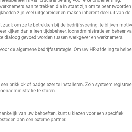
elsbeheer is van cruciaal belang voor elke onderneming.
erknemers aan te trekken die in staat zijn om te beantwoorden
kheden zijn veel uitgebreider en maken inherent deel uit van de
 zaak om ze te betrekken bij de bedrijfsvoering, te blijven motiv
r kijken dan alleen tijdsbeheer, loonadministratie en beheer v
te dialoog gevoed worden tussen werkgever en werknemers.
voor de algemene bedrijfsstrategie. Om uw HR-afdeling te helpen
 een prikklok of badgelezer te installeren. Zo'n systeem registree
loonadministratie te sturen.
fhankelijk van uw behoeften, kunt u kiezen voor een specifiek
esteden aan een externe partner.