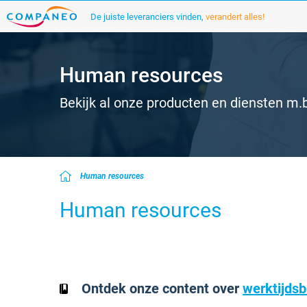
De juiste leveranciers vinden,
verandert alles!
Human resources
Bekijk al onze producten en diensten m.
Human resources
Human resources
Ontdek onze content over
werktijds