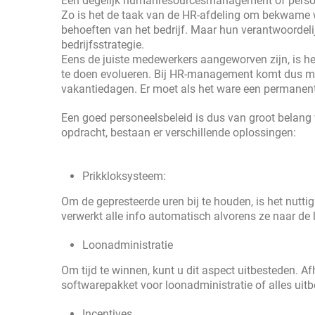
Een degelijk humanresourcesmanagement of persone
Zo is het de taak van de HR-afdeling om bekwame w
behoeften van het bedrijf. Maar hun verantwoordelij
bedrijfsstrategie.
Eens de juiste medewerkers aangeworven zijn, is het
te doen evolueren. Bij HR-management komt dus mee
vakantiedagen. Er moet als het ware een permanen
Een goed personeelsbeleid is dus van groot belang 
opdracht, bestaan er verschillende oplossingen:
Prikkloksysteem:
Om de gepresteerde uren bij te houden, is het nuttig
verwerkt alle info automatisch alvorens ze naar de 
Loonadministratie
Om tijd te winnen, kunt u dit aspect uitbesteden. A
softwarepakket voor loonadministratie of alles uitb
Incentives