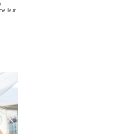
s
meilleur