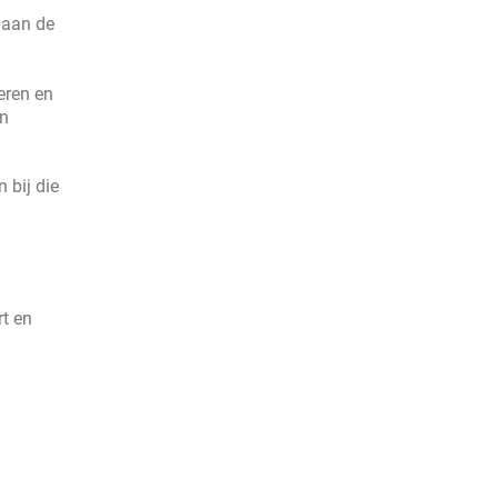
 aan de
eren en
an
 bij die
rt en