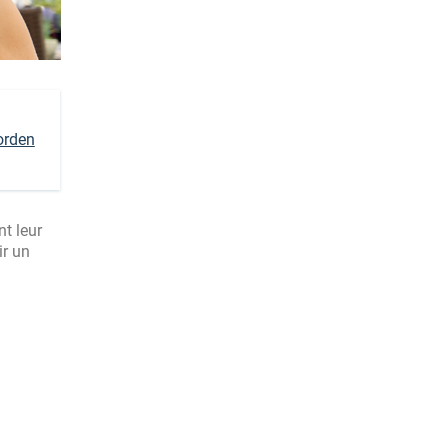
orden
nt leur
ir un