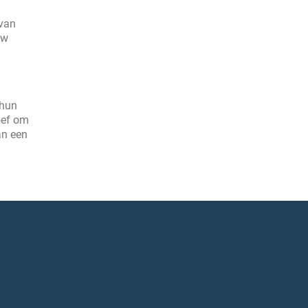
 van
uw
 hun
oef om
an een