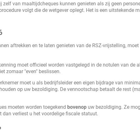
zij zelf van maaltijdcheques kunnen genieten als zij geen persone
e procedure volgt die de wetgever oplegt. Het is een uitstekende 
6
nnen aftrekken en te laten genieten van de RSZ-vrijstelling, moet
enning moet officieel worden vastgelegd in de notulen van de 
et zomaar "even" beslissen.
erknemer moet u als bedrijfsleider een eigen bijdrage van minim
ehouden op uw bezoldiging. De vennootschap betaalt de rest (m
ues moeten worden toegekend
bovenop
uw bezoldiging. Ze mo
dan verliest u het voordelige fiscale statuut.
?