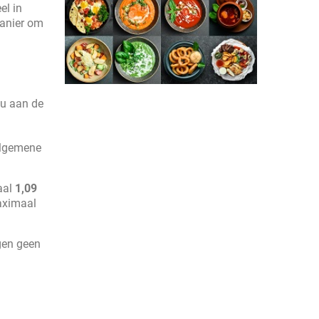
el in
manier om
 u aan de
algemene
aal
1,09
aximaal
gen geen