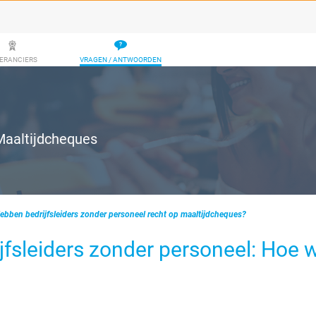
ERANCIERS
VRAGEN / ANTWOORDEN
Maaltijdcheques
ebben bedrijfsleiders zonder personeel recht op maaltijdcheques?
jfsleiders zonder personeel: Hoe 