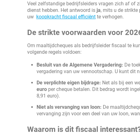
Veel zelfstandige bedrijfsleiders vragen zich af of 
dienst hebben. Het antwoord is
ja
, mits u de strikt
uw
koopkracht fiscaal efficiënt
te verhogen.
De strikte voorwaarden voor 202
Om maaltijdcheques als bedrijfsleider fiscaal te ku
volgende regels voldoen:
Besluit van de Algemene Vergadering:
De toek
vergadering van uw vennootschap. U kunt dit ni
De verplichte eigen bijdrage:
Net als bij een w
euro
per cheque betalen. Dit bedrag wordt ing
8,91 euro).
Niet als vervanging van loon:
De maaltijdcheq
vervanging zijn voor een deel van uw loon, want 
Waarom is dit fiscaal interessant