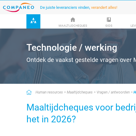
De juiste leveranciers vinden,
verandert alles!
MAALTIJDCHEQUES
GIDS
LEV
Technologie / werking
Ontdek de vaakst gestelde vragen over 
Human resources
Maaltijdcheques
Vragen / antwoorden
H
Maaltijdcheques voor bedri
het in 2026?