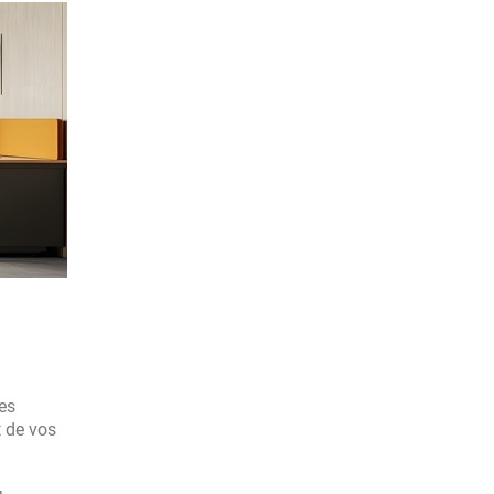
les
t de vos