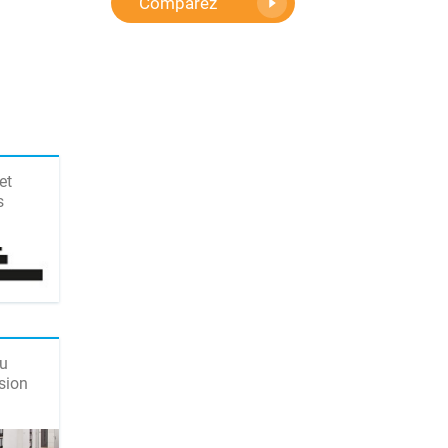
Comparez
et
s
du
sion