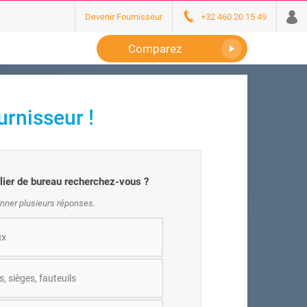
Devenir Fournisseur
+32 460 20 15 49
Comparez
rnisseur !
lier de bureau recherchez-vous ?
nner plusieurs réponses.
ux
, sièges, fauteuils