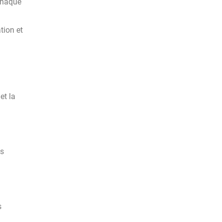
chaque
tion et
et la
ns
s