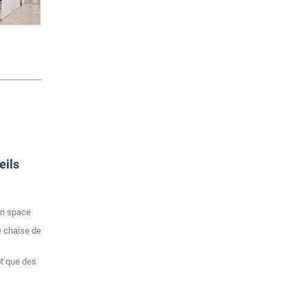
eils
en space
e chaise de
ôt que des