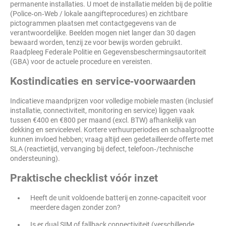
permanente installaties. U moet de installatie melden bij de politie
(Police‑on‑Web / lokale aangifteprocedures) en zichtbare
pictogrammen plaatsen met contactgegevens van de
verantwoordelijke. Beelden mogen niet langer dan 30 dagen
bewaard worden, tenzij ze voor bewijs worden gebruikt.
Raadpleeg Federale Politie en Gegevensbeschermingsautoriteit
(GBA) voor de actuele procedure en vereisten.
Kostindicaties en service‑voorwaarden
Indicatieve maandprijzen voor volledige mobiele masten (inclusief
installatie, connectiviteit, monitoring en service) liggen vaak
tussen €400 en €800 per maand (excl. BTW) afhankelijk van
dekking en servicelevel. Kortere verhuurperiodes en schaalgrootte
kunnen invloed hebben; vraag altijd een gedetailleerde offerte met
SLA (reactietijd, vervanging bij defect, telefoon‑/technische
ondersteuning).
Praktische checklist vóór inzet
Heeft de unit voldoende batterij en zonne‑capaciteit voor
meerdere dagen zonder zon?
Is er dual SIM of fallback connectiviteit (verschillende