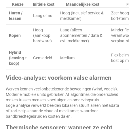
Keuze
Initiële kost
Maandelijkse kost
F
Huren /
Hoog (inclusief service &
Zeer hoog
Laag of nul
leasen
meldkamer)
kortetermi
Hoog
Laag (alleen
Minder fle
Kopen
(aankoop
abonnementen / data &
verantwoo
hardware)
evt. meldkamer)
verplaats
Hybrid
Flexibel m
(leasing +
Gemiddeld
Medium
kost op m
koop)
Video‑analyse: voorkom valse alarmen
Werven kennen veel onbetekenende bewegingen (wind, vogels).
Moderne mobiele units gebruiken AI‑algoritmes die onderscheid
maken tussen mensen, voertuigen en omgevingsruis.
Edge‑analyse verwerkt beelden lokaal en stuurt alleen metadata
of korte clips naar de cloud of meldkamer, waardoor
bandbreedtegebruik en kosten dalen.
Thermische sensoren: wanneer ze echt