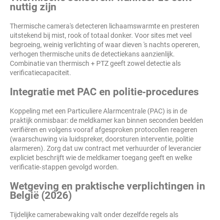
nuttig zijn
Thermische camera's detecteren lichaamswarmte en presteren
uitstekend bij mist, rook of totaal donker. Voor sites met veel
begroeing, weinig verlichting of waar dieven 's nachts opereren,
verhogen thermische units de detectiekans aanzienlijk.
Combinatie van thermisch + PTZ geeft zowel detectie als
verificatiecapaciteit.
Integratie met PAC en politie‑procedures
Koppeling met een Particuliere Alarmcentrale (PAC) is in de
praktijk onmisbaar: de meldkamer kan binnen seconden beelden
verifiëren en volgens vooraf afgesproken protocollen reageren
(waarschuwing via luidspreker, doorsturen interventie, politie
alarmeren). Zorg dat uw contract met verhuurder of leverancier
expliciet beschrijft wie de meldkamer toegang geeft en welke
verificatie‑stappen gevolgd worden.
Wetgeving en praktische verplichtingen in
België (2026)
Tijdelijke camerabewaking valt onder dezelfde regels als