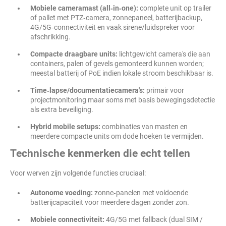
Mobiele cameramast (all‑in‑one):
complete unit op trailer
of pallet met PTZ‑camera, zonnepaneel, batterijbackup,
4G/5G‑connectiviteit en vaak sirene/luidspreker voor
afschrikking.
Compacte draagbare units:
lichtgewicht camera's die aan
containers, palen of gevels gemonteerd kunnen worden;
meestal batterij of PoE indien lokale stroom beschikbaar is.
Time‑lapse/documentatiecamera's:
primair voor
projectmonitoring maar soms met basis bewegingsdetectie
als extra beveiliging.
Hybrid mobile setups:
combinaties van masten en
meerdere compacte units om dode hoeken te vermijden.
Technische kenmerken die echt tellen
Voor werven zijn volgende functies cruciaal:
Autonome voeding:
zonne‑panelen met voldoende
batterijcapaciteit voor meerdere dagen zonder zon.
Mobiele connectiviteit:
4G/5G met fallback (dual SIM /