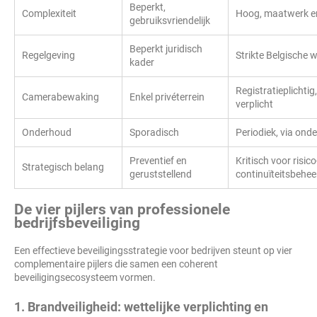
Beperkt,
Complexiteit
Hoog, maatwerk e
gebruiksvriendelijk
Beperkt juridisch
Regelgeving
Strikte Belgische
kader
Registratieplichtig
Camerabewaking
Enkel privéterrein
verplicht
Onderhoud
Sporadisch
Periodiek, via on
Preventief en
Kritisch voor risico
Strategisch belang
geruststellend
continuïteitsbehee
De vier pijlers van professionele
bedrijfsbeveiliging
Een effectieve beveiligingsstrategie voor bedrijven steunt op vier
complementaire pijlers die samen een coherent
beveiligingsecosysteem vormen.
1. Brandveiligheid: wettelijke verplichting en