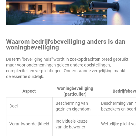
Waarom bedrijfsbeveiliging anders is dan
woningbeveiliging
De term "beveiliging huis" wordt in zoekopdrachten breed gebruikt,
maar voor ondernemingen gelden andere doelstellingen,
complexiteit en verplichtingen. Onderstaande vergelijking maakt
de essentie duidelijk.
Woningbeveiliging
Aspect
Bedrijfsbeve
(particulier)
Bescherming van
Bescherming van 
Doel
gezin en eigendom
bezoekers en bedri
Individuele keuze
Verantwoordelijkheid
Wettelijke plicht 
van de bewoner