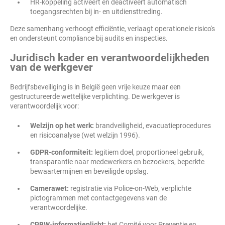
HR-koppeling activeert en deactiveert automatisch
toegangsrechten bij in- en uitdiensttreding.
Deze samenhang verhoogt efficiëntie, verlaagt operationele risico's
en ondersteunt compliance bij audits en inspecties.
Juridisch kader en verantwoordelijkheden
van de werkgever
Bedrijfsbeveiliging is in België geen vrije keuze maar een
gestructureerde wettelijke verplichting. De werkgever is
verantwoordelijk voor:
Welzijn op het werk:
brandveiligheid, evacuatieprocedures
en risicoanalyse (wet welzijn 1996).
GDPR-conformiteit:
legitiem doel, proportioneel gebruik,
transparantie naar medewerkers en bezoekers, beperkte
bewaartermijnen en beveiligde opslag.
Camerawet:
registratie via Police-on-Web, verplichte
pictogrammen met contactgegevens van de
verantwoordelijke.
CPBW-informatieplicht:
het Comité voor Preventie en