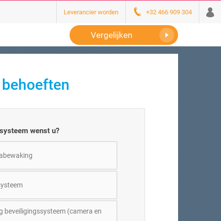
Leverancier worden
+32 466 909 304
Vergelijken
w behoeften
ssysteem wenst u?
abewaking
systeem
ig beveiligingssysteem (camera en