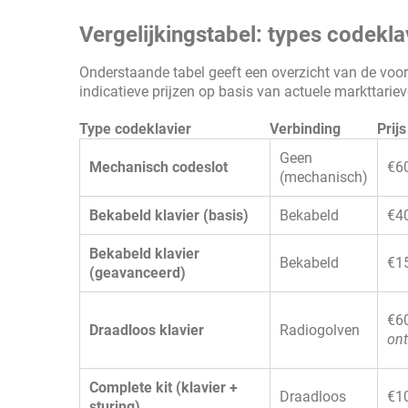
Vergelijkingstabel: types codekla
Onderstaande tabel geeft een overzicht van de voo
indicatieve prijzen op basis van actuele markttarie
Type codeklavier
Verbinding
Prij
Geen
Mechanisch codeslot
€6
(mechanisch)
Bekabeld klavier (basis)
Bekabeld
€4
Bekabeld klavier
Bekabeld
€1
(geavanceerd)
€6
Draadloos klavier
Radiogolven
ont
Complete kit (klavier +
Draadloos
€1
sturing)