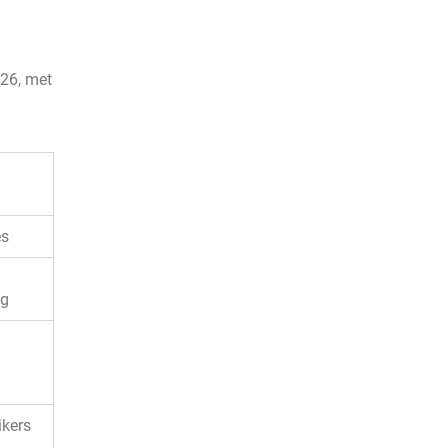
026, met
es
ng
ikers