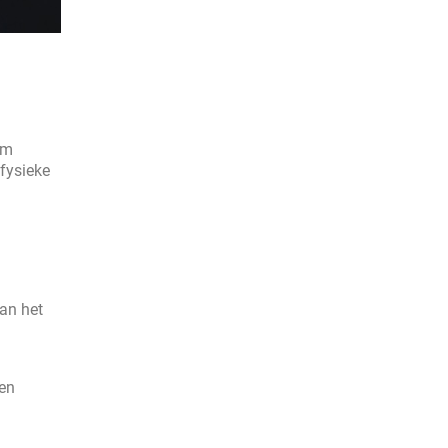
om
fysieke
van het
en