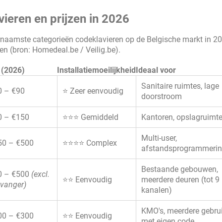
vieren en prijzen in 2026
rnaamste categorieën codeklavieren op de Belgische markt in 2
ven (bron: Homedeal.be / Veilig.be).
s (2026)
Installatiemoeilijkheid
Ideaal voor
Sanitaire ruimtes, lage
0 – €90
⭐ Zeer eenvoudig
doorstroom
0 – €150
⭐⭐⭐ Gemiddeld
Kantoren, opslagruimt
Multi-user,
50 – €500
⭐⭐⭐⭐ Complex
afstandsprogrammeri
Bestaande gebouwen,
0 – €500
(excl.
⭐⭐ Eenvoudig
meerdere deuren (tot 9
vanger)
kanalen)
KMO's, meerdere gebru
00 – €300
⭐⭐ Eenvoudig
met eigen code