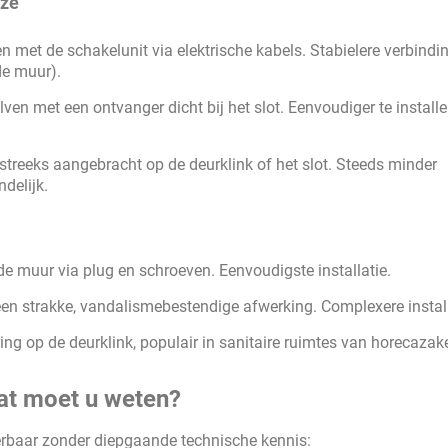
uze
n met de schakelunit via elektrische kabels. Stabielere verbindi
de muur).
en met een ontvanger dicht bij het slot. Eenvoudiger te installe
streeks aangebracht op de deurklink of het slot. Steeds minder
delijk.
 muur via plug en schroeven. Eenvoudigste installatie.
en strakke, vandalismebestendige afwerking. Complexere install
ring op de deurklink, populair in sanitaire ruimtes van horecazak
wat moet u weten?
oerbaar zonder diepgaande technische kennis: