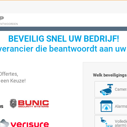
 ANTWOORDEN
BEVEILIG SNEL UW BEDRIJF!
verancier die beantwoordt aan u
Offertes,
Welk beveiliging
 een Keuze!
Camer
Alarm
Volled
alarm)