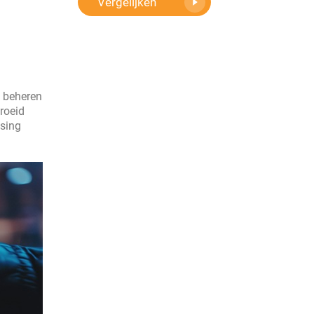
Vergelijken
e beheren
roeid
ssing