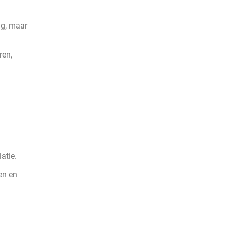
ng, maar
ren,
atie.
en en