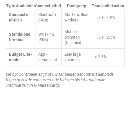
Type Aanbieder
Connectiviteit
Doelgroep
Transactiekosten
Compacte
Bluetooth
Starters, flex-
1.6% - 1.9%
M-POS
/ App
werkers
Mobiele
Standalone
WiFi / 4G
diensten
1.5% - 2.5%
terminal
(SIM)
(technici)
Budget Lite-
App-
Zeer lage
> 2.5%
model
gebaseerd
volumes
Let op: Controleer altijd of uw aanbieder Bancontact aanbiedt
tegen dezelfde concurrerende tarieven als internationale
creditcards (Visa/Mastercard).