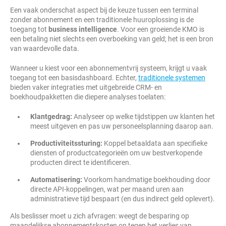
Een vaak onderschat aspect bij de keuze tussen een terminal
zonder abonnement en een traditionele huuroplossing is de
toegang tot
business intelligence
. Voor een groeiende KMO is
een betaling niet slechts een overboeking van geld; het is een bron
van waardevolle data.
Wanneer u kiest voor een abonnementvrij systeem, krijgt u vaak
toegang tot een basisdashboard. Echter,
traditionele systemen
bieden vaker integraties met uitgebreide CRM- en
boekhoudpakketten die diepere analyses toelaten:
Klantgedrag:
Analyseer op welke tijdstippen uw klanten het
meest uitgeven en pas uw personeelsplanning daarop aan.
Productiviteitssturing:
Koppel betaaldata aan specifieke
diensten of productcategorieën om uw bestverkopende
producten direct te identificeren.
Automatisering:
Voorkom handmatige boekhouding door
directe API-koppelingen, wat per maand uren aan
administratieve tijd bespaart (en dus indirect geld oplevert).
Als beslisser moet u zich afvragen: weegt de besparing op
maandelijkse abonnementskosten op tegen het verlies van