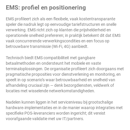
EMS: profiel en positionering
EMS profileert zich als een flexibele, vaak kostentransparante
speler die nadruk legt op eenvoudige tariefstructuren en snelle
verwerking. EMS richt zich op klanten die prijshelderheid en
operationele snelheid prefereren; in praktijk betekent dit dat EMS
vaak concurrerende verwerkingscondities en een focus op
betrouwbare transmissie (Wi‑Fi, 4G) aanbiedt.
Technisch biedt EMS compatibiliteit met gangbare
betaalmethoden en ondersteunt het mobiele en vaste
terminaloplossingen. De organisatie profileert zich doorgaans met
pragmatische proposities voor dienstverlening en monitoring, en
speelt in op scenario’s waar betrouwbaarheid en snelheid van
afhandeling cruciaal zijn — denk bezorgdiensten, veldwerk of
locaties met wisselende netwerkomstandigheden.
Nadelen kunnen liggen in het serviceniveau bij grootschalige
hardware‑implementaties en in de manier waarop integraties met
specifieke POS‑leveranciers worden ingericht; dit vereist
voorafgaande validatie met uw IT/partners.