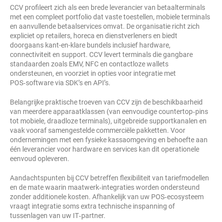
CCV profileert zich als een brede leverancier van betaalterminals
met een compleet portfolio dat vaste toestellen, mobiele terminals
en aanvullende betaalservices omvat. De organisatie richt zich
expliciet op retailers, horeca en dienstverleners en biedt
doorgaans kant-en-klare bundels inclusief hardware,
connectiviteit en support. CCV levert terminals die gangbare
standaarden zoals EMV, NFC en contactloze wallets
ondersteunen, en voorziet in opties voor integratie met
POS‑software via SDK’s en API’s.
Belangrijke praktische troeven van CCV zijn de beschikbaarheid
van meerdere apparaatklassen (van eenvoudige countertop‑pins
tot mobiele, draadloze terminals), uitgebreide supportkanalen en
vaak vooraf samengestelde commerciële pakketten. Voor
ondernemingen met een fysieke kassaomgeving en behoefte aan
één leverancier voor hardware en services kan dit operationele
eenvoud opleveren.
Aandachtspunten bij CCV betreffen flexibiliteit van tariefmodellen
en de mate waarin maatwerk‑integraties worden ondersteund
zonder additionele kosten. Afhankelijk van uw POS‑ecosysteem
vraagt integratie soms extra technische inspanning of
tussenlagen van uw IT‑partner.