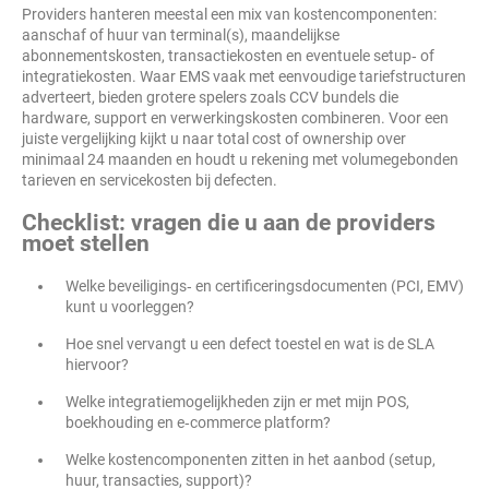
Providers hanteren meestal een mix van kostencomponenten:
aanschaf of huur van terminal(s), maandelijkse
abonnementskosten, transactiekosten en eventuele setup‑ of
integratiekosten. Waar EMS vaak met eenvoudige tariefstructuren
adverteert, bieden grotere spelers zoals CCV bundels die
hardware, support en verwerkingskosten combineren. Voor een
juiste vergelijking kijkt u naar total cost of ownership over
minimaal 24 maanden en houdt u rekening met volumegebonden
tarieven en servicekosten bij defecten.
Checklist: vragen die u aan de providers
moet stellen
Welke beveiligings‑ en certificeringsdocumenten (PCI, EMV)
kunt u voorleggen?
Hoe snel vervangt u een defect toestel en wat is de SLA
hiervoor?
Welke integratiemogelijkheden zijn er met mijn POS,
boekhouding en e‑commerce platform?
Welke kostencomponenten zitten in het aanbod (setup,
huur, transacties, support)?