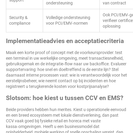
support
ondersteuning
van contract
Ook PCI/EMV‑ge
Security &
Volledige ondersteuning
verifieer certific
compliance
voor PCI/EMV‑normen
oplossing
Implementatieadvies en acceptatiecriteria
Maak een korte proof of concept met de voorkeursprovider: test
een terminal in uw werkelijke omgeving, meet transactiesnelheid,
gebruiksgemak en de integratie‑flow naar uw backoffice. Evalueer
supportervaring: hoe snel en doeltreffend is de eerste lijn? Stel
daarnaast interne processen vast: wie is verantwoordelijk voor het
eerstelijnsbeheer, wie neemt contact op bij incidenten en hoe
registreert u terugkerende kosten voor kostprijsanalyse?
Slotsom: hoe kiest u tussen CCV en EMS?
Beide providers hebben hun merites. Kiest u operationele eenvoud
en een breed ecosysteem met lokale dienstverlening, dan past
CCV vaak goed bij fysieke retail en horeca met vaste
kassa‑omgevingen. Heeft u een businessmodel dat
prijshelderheid, mobiele werking of snelle opschaling vereist, dan