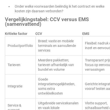
Onder welke voorwaarden beëindig ik het contract en welke
kosten zijn daaraan verbonden?
Vergelijkingstabel: CCV versus EMS
(samenvattend)
Kritieke factor
CCV
EMS
Breed: vaste en mobiele
Flexibel: nadruk
Productportfolio
terminals en aanvullende
inzet en eenvou
services
Meerdere pakketten;
Transparant pri
Tarieven
tarieven afhankelijk van
focus op eenvou
bundel en volume
verrassingen
Goede
integratiemogelijkheden,
Gerichte integrat
Integratie
soms extra
vooraf testen a
ontwikkelkosten
Uitgebreide servicekanalen
Vlotte support,
Service &
en vaak lokale
schaalbaarheid 