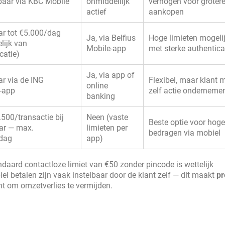
aar via KBC Mobile
onmiddellijk
verhogen voor groter
actief
aankopen
ar tot €5.000/dag
Ja, via Belfius
Hoge limieten mogeli
lijk van
Mobile-app
met sterke authentica
catie)
Ja, via app of
ar via de ING
Flexibel, maar klant 
online
-app
zelf actie onderneme
banking
500/transactie bij
Neen (vaste
Beste optie voor hoge
ar — max.
limieten per
bedragen via mobiel
dag
app)
daard contactloze limiet van €50 zonder pincode is wettelijk
el betalen zijn vaak instelbaar door de klant zelf — dit maakt
pr
t om omzetverlies te vermijden.