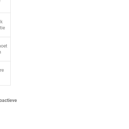
e
jk
tie
moet
n
re
oactieve