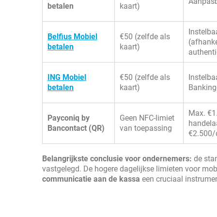
Aanpasb
betalen
kaart)
Instelba
Belfius Mobiel
€50 (zelfde als
(afhanke
betalen
kaart)
authenti
ING Mobiel
€50 (zelfde als
Instelba
betalen
kaart)
Banking
Max. €1.
Payconiq by
Geen NFC-limiet
handela
Bancontact (QR)
van toepassing
€2.500/
Belangrijkste conclusie voor ondernemers:
de stan
vastgelegd. De hogere dagelijkse limieten voor mobi
communicatie aan de kassa
een cruciaal instrumen