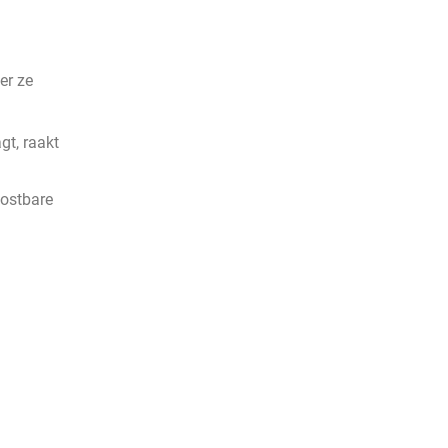
er ze
t, raakt
kostbare