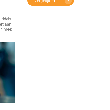
Vergelijken
iddels
eft aan
ch mee:
.