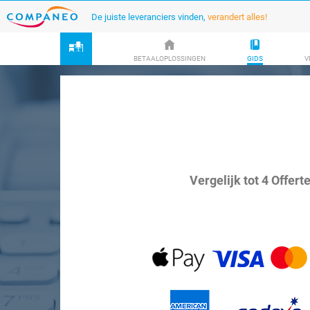
De juiste leveranciers vinden,
verandert alles!
BETAALOPLOSSINGEN
GIDS
V
Vergelijk tot 4 Offert