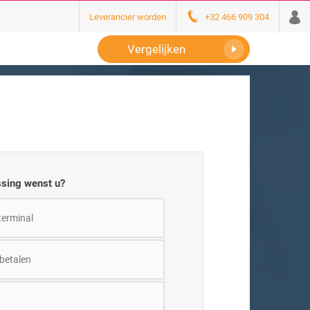
Leverancier worden
+32 466 909 304
Vergelijken
ssing wenst u?
terminal
 betalen