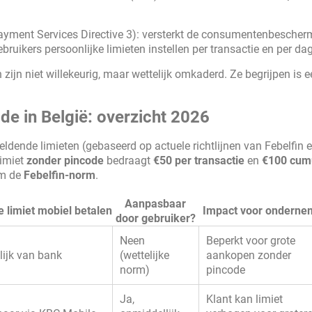
yment Services Directive 3): versterkt de consumentenbescher
ebruikers persoonlijke limieten instellen per transactie en per dag
zijn niet willekeurig, maar wettelijk omkaderd. Ze begrijpen is 
de in België: overzicht 2026
ldende limieten (gebaseerd op actuele richtlijnen van Febelfin 
limiet
zonder pincode
bedraagt
€50 per transactie
en
€100 cumu
rm de
Febelfin-norm
.
Aanpasbaar
e limiet mobiel betalen
Impact voor onderne
door gebruiker?
Neen
Beperkt voor grote
lijk van bank
(wettelijke
aankopen zonder
norm)
pincode
Ja,
Klant kan limiet