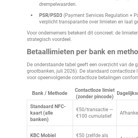
drempelwaarden.
PSR/PSD3
(Payment Services Regulation + Pa
verplicht transparantie over limieten en laat g
Voor ondernemers betekent dit concreet: de limieten 
strategisch voordeel.
Betaallimieten per bank en metho
De onderstaande tabel geeft een overzicht van de ge
grootbanken, juli 2026). De standaard contactloze 
voor opeenvolgende contactloze betalingen confo
Contactloze limiet
Bank / Methode
Dagelijks
(zonder pincode)
Standaard NFC-
€50/transactie —
kaart (alle
Afhanke
€100 cumulatief
banken)
KBC Mobiel
€50 (zelfde als