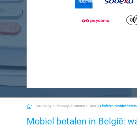
Uitrusting
Betaaloplossingen
Gids
Limieten mobiel betal
Mobiel betalen in België: w