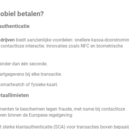
obiel betalen?
authenticatie
drijven
biedt aanzienlijke voordelen: snellere kassa-doorstromin
 contactloze interactie. Innovaties zoals NFC en biometrische
minder dan één seconde.
rtgegevens bij elke transactie.
smartwatch of fysieke kaart.
etaallimieten
umenten te beschermen tegen fraude, met name bij contactloze
eren binnen de Europese regelgeving:
ht sterke klantauthenticatie (SCA) voor transacties boven bepaal