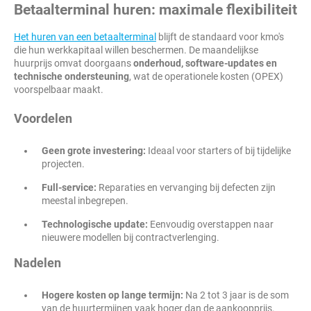
Betaalterminal huren: maximale flexibiliteit
Het huren van een betaalterminal
blijft de standaard voor kmo's
die hun werkkapitaal willen beschermen. De maandelijkse
huurprijs omvat doorgaans
onderhoud, software-updates en
technische ondersteuning
, wat de operationele kosten (OPEX)
voorspelbaar maakt.
Voordelen
Geen grote investering:
Ideaal voor starters of bij tijdelijke
projecten.
Full-service:
Reparaties en vervanging bij defecten zijn
meestal inbegrepen.
Technologische update:
Eenvoudig overstappen naar
nieuwere modellen bij contractverlenging.
Nadelen
Hogere kosten op lange termijn:
Na 2 tot 3 jaar is de som
van de huurtermijnen vaak hoger dan de aankoopprijs.