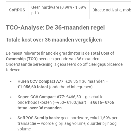
Geen hardware (0,99% - 1,69%
SoftPOS
Directe activatie, mob
p.t.)
TCO-Analyse: De 36-maanden regel
Totale kost over 36 maanden vergelijken
De meest relevante financiële graadmeter is de
Total Cost of
Ownership (TCO)
over een periode van 36 maanden.
Onderstaande berekening is gebaseerd op officieel gepubliceerde
tarieven:
Huren CCV Compact A77:
€29,35 × 36 maanden =
€1.056,60 totaal
(onderhoud inbegrepen)
Kopen CCV Compact A77:
€466,50 + geschatte
onderhoudskosten (~€50–€100/jaar) =
±€616–€766
totaal over 36 maanden
SoftPOS SumUp basis:
geen hardware, enkel 1,69% per
transactie — voordelig bij laag volume, duurder bij hoog
volume