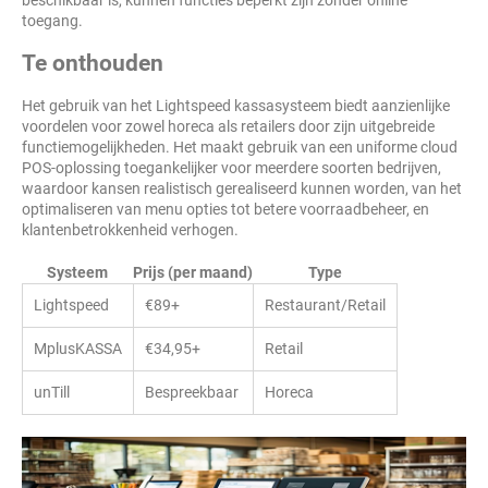
beschikbaar is, kunnen functies beperkt zijn zonder online
toegang.
Te onthouden
Het gebruik van het Lightspeed kassasysteem biedt aanzienlijke
voordelen voor zowel horeca als retailers door zijn uitgebreide
functiemogelijkheden. Het maakt gebruik van een uniforme cloud
POS-oplossing toegankelijker voor meerdere soorten bedrijven,
waardoor kansen realistisch gerealiseerd kunnen worden, van het
optimaliseren van menu opties tot betere voorraadbeheer, en
klantenbetrokkenheid verhogen.
Systeem
Prijs (per maand)
Type
Lightspeed
€89+
Restaurant/Retail
MplusKASSA
€34,95+
Retail
unTill
Bespreekbaar
Horeca