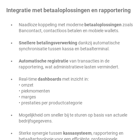
Integratie met betaaloplossingen en rapportering
Naadloze koppeling met moderne
betaaloplossingen
zoals
Bancontact, contactloos betalen en mobiele wallets.
Snellere betalingsverwerking
dankzij automatische
synchronisatie tussen kassa en betaalterminal.
Automatische registratie
van transacties in de
rapportering, wat administratieve lasten vermindert.
Real-time
dashboards
met inzicht in:
• omzet
• piekmomenten
• marges
• prestaties per productcategorie
Mogelijkheid om sneller bij te sturen op basis van actuele
bedrijfsgegevens.
Sterke synergie tussen
kassasysteem
, rapportering en
betaaltechnologie voor een efficiënte, professionele