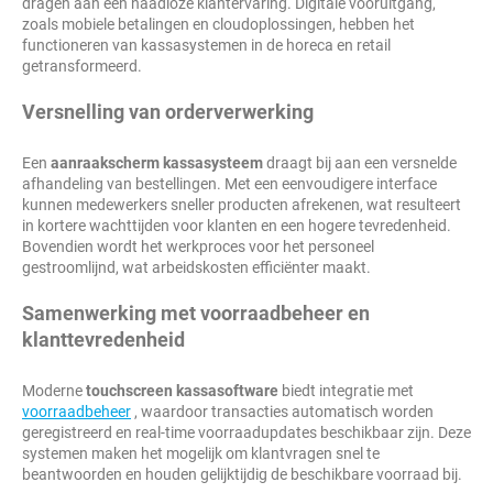
dragen aan een naadloze klantervaring. Digitale vooruitgang,
zoals mobiele betalingen en cloudoplossingen, hebben het
functioneren van kassasystemen in de horeca en retail
getransformeerd.
Versnelling van orderverwerking
Een
aanraakscherm kassasysteem
draagt bij aan een versnelde
afhandeling van bestellingen. Met een eenvoudigere interface
kunnen medewerkers sneller producten afrekenen, wat resulteert
in kortere wachttijden voor klanten en een hogere tevredenheid.
Bovendien wordt het werkproces voor het personeel
gestroomlijnd, wat arbeidskosten efficiënter maakt.
Samenwerking met voorraadbeheer en
klanttevredenheid
Moderne
touchscreen kassasoftware
biedt integratie met
voorraadbeheer
, waardoor transacties automatisch worden
geregistreerd en real-time voorraadupdates beschikbaar zijn. Deze
systemen maken het mogelijk om klantvragen snel te
beantwoorden en houden gelijktijdig de beschikbare voorraad bij.