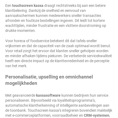
Een
touchscreen kassa
draagt rechtstreeks bij aan een betere
klantbeleving. Dankzij de snelheid en eenvoud van
aanraakschermen kunnen medewerkers sneller transacties
afronden en foutloze bestellingen ingeven. Dit leidt tot kortere
wachttijden, minder frustratie en een vlottere doorstroming op
drukke momenten.
Voor horeca of foodservice betekent dit dat tafels sneller
vrijkomen en dat de capaciteit van de zaak optimaal wordt benut.
Voor retail zorgt het ervoor dat klanten sneller geholpen worden
en minder afhaken tijdens piekuren. De verbeterde servicekwaliteit
heeft een directe impact op de klanttevredenheid en de perceptie
van het merk.
Personalisatie, upselling en omnichannel
mogelijkheden
Met geavanceerde
kassasoftware
kunnen bedrijven hun service
personaliseren. Bijvoorbeeld via loyaliteitsprogramma’s,
automatische klantherkenning of intelligente aanbevelingen aan
de toonbank. Touchscreen kassa’s integreren bovendien makkelijk
met e-commerceplatformen, voorraadbeheer en
CRM-systemen
,