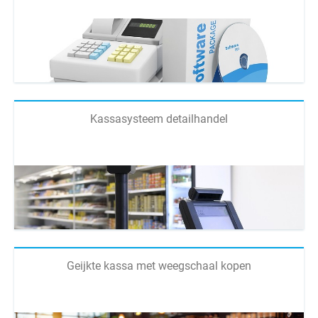
Kassasysteem detailhandel
Geijkte kassa met weegschaal kopen