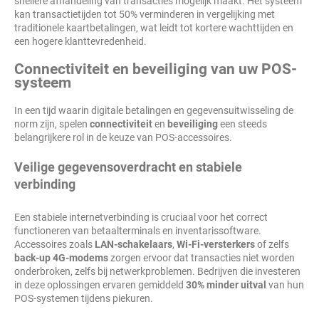
snellere afhandeling van transacties mogelijk maakt. Het systeem
kan transactietijden tot 50% verminderen in vergelijking met
traditionele kaartbetalingen, wat leidt tot kortere wachttijden en
een hogere klanttevredenheid.
Connectiviteit en beveiliging van uw POS-
systeem
In een tijd waarin digitale betalingen en gegevensuitwisseling de
norm zijn, spelen
connectiviteit
en
beveiliging
een steeds
belangrijkere rol in de keuze van POS-accessoires.
Veilige gegevensoverdracht en stabiele
verbinding
Een stabiele internetverbinding is cruciaal voor het correct
functioneren van betaalterminals en inventarissoftware.
Accessoires zoals
LAN-schakelaars
,
Wi-Fi-versterkers
of zelfs
back-up 4G-modems
zorgen ervoor dat transacties niet worden
onderbroken, zelfs bij netwerkproblemen. Bedrijven die investeren
in deze oplossingen ervaren gemiddeld
30% minder uitval
van hun
POS-systemen tijdens piekuren.