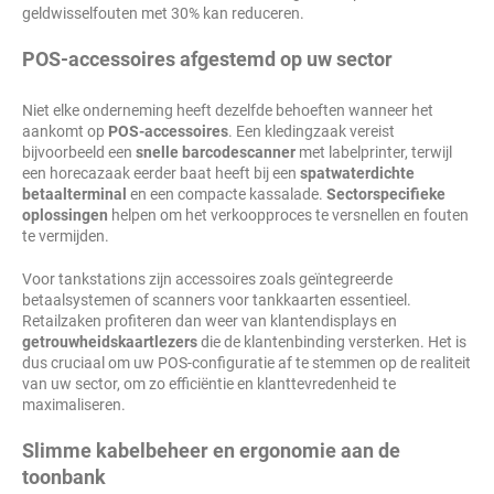
geldwisselfouten met 30% kan reduceren.
POS-accessoires afgestemd op uw sector
Niet elke onderneming heeft dezelfde behoeften wanneer het
aankomt op
POS-accessoires
. Een kledingzaak vereist
bijvoorbeeld een
snelle barcodescanner
met labelprinter, terwijl
een horecazaak eerder baat heeft bij een
spatwaterdichte
betaalterminal
en een compacte kassalade.
Sectorspecifieke
oplossingen
helpen om het verkoopproces te versnellen en fouten
te vermijden.
Voor tankstations zijn accessoires zoals geïntegreerde
betaalsystemen of scanners voor tankkaarten essentieel.
Retailzaken profiteren dan weer van klantendisplays en
getrouwheidskaartlezers
die de klantenbinding versterken. Het is
dus cruciaal om uw POS-configuratie af te stemmen op de realiteit
van uw sector, om zo efficiëntie en klanttevredenheid te
maximaliseren.
Slimme kabelbeheer en ergonomie aan de
toonbank