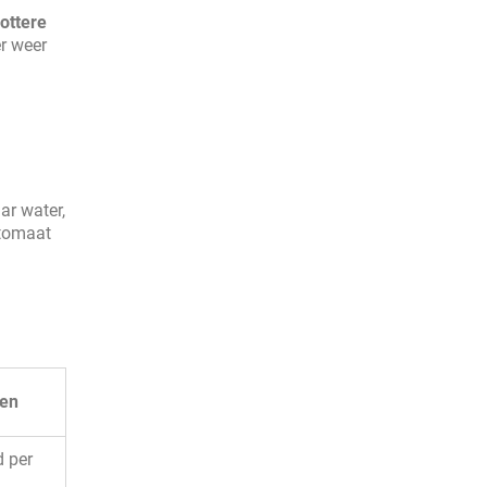
lottere
r weer
ar water,
utomaat
ten
d per