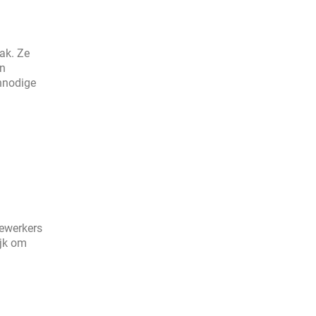
ak. Ze
en
onnodige
dewerkers
ijk om