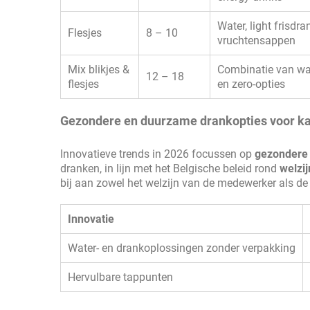
Water, light frisdra
Flesjes
8 – 10
vruchtensappen
Mix blikjes &
Combinatie van wat
12 – 18
flesjes
en zero-opties
Gezondere en duurzame drankopties voor 
Innovatieve trends in 2026 focussen op
gezondere 
dranken, in lijn met het Belgische beleid rond
welzij
bij aan zowel het welzijn van de medewerker als d
Innovatie
Water- en drankoplossingen zonder verpakking
Hervulbare tappunten