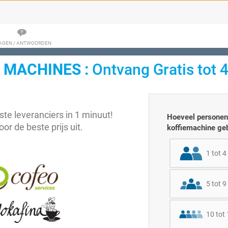
AGEN / ANTWOORDEN
 MACHINES :
Ontvang Gratis tot 4
ste leveranciers in 1 minuut!
Hoeveel personen
oor de beste prijs uit.
koffiemachine ge
1 tot 4
5 tot 9
10 tot