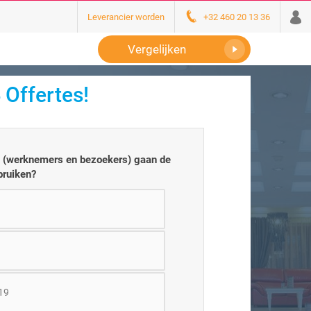
Leverancier worden
+32 460 20 13 36
Vergelijken
 Offertes!
 (werknemers en bezoekers) gaan de
bruiken?
 19