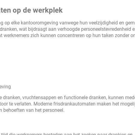
ten op de werkplek
ing op elke kantooromgeving vanwege hun veelzijdigheid en gem
 dranken, wat bijdraagt aan verhoogde personeelstevredenheid 
r dat werknemers zich kunnen concentreren op hun taken zonder 
eving
ije dranken, vruchtensappen en functionele dranken, kunnen me
ntoor te verlaten. Moderne frisdrankautomaten maken het mogel
n behoeften van het personeel.
 tijd die werknemers besteden aan het zoeken naar drankjes en