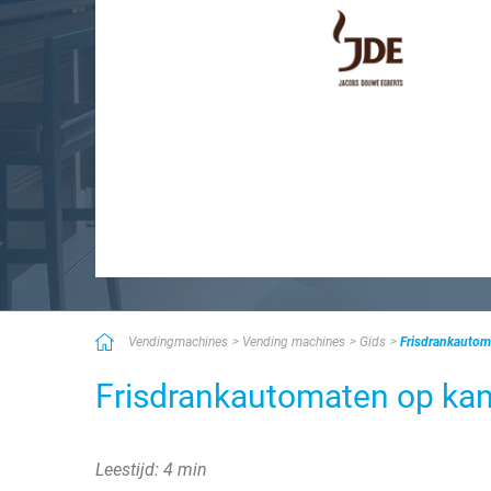
Vendingmachines
Vending machines
Gids
Frisdrankautoma
Frisdrankautomaten op kant
Leestijd: 4 min