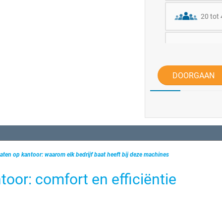
20 tot
50 tot
DOORGAAN
Meer d
ten op kantoor: waarom elk bedrijf baat heeft bij deze machines
oor: comfort en efficiëntie