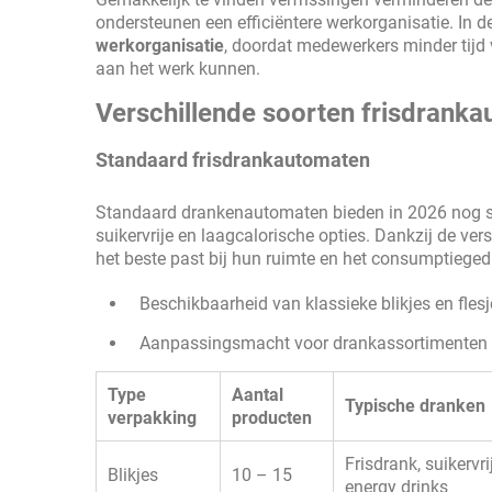
ondersteunen een efficiëntere werkorganisatie. In d
werkorganisatie
, doordat medewerkers minder tijd
aan het werk kunnen.
Verschillende soorten frisdranka
Standaard frisdrankautomaten
Standaard drankenautomaten bieden in 2026 nog stee
suikervrije en laagcalorische opties. Dankzij de v
het beste past bij hun ruimte en het consumptiege
Beschikbaarheid van klassieke blikjes en fles
Aanpassingsmacht voor drankassortimenten
Type
Aantal
Typische dranken
verpakking
producten
Frisdrank, suikervri
Blikjes
10 – 15
energy drinks