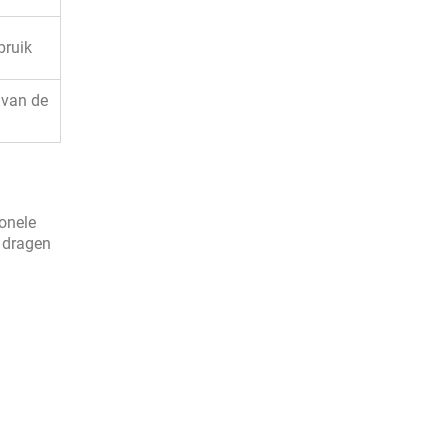
bruik
 van de
ionele
 dragen