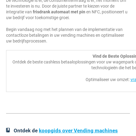
De technologie is er, de consumentenvraag is er; het moment om
te investeren is nu. Door de juiste partner te kiezen voor de
integratie van
frisdrank automaat met pin
en NFC, positioneert u
uw bedrijf voor toekomstige groei.
Begin vandaag nog met het plannen van de implementatie van
contactloze betalingen in uw vending machines en optimaliseer
uw bedrijfsprocessen.
Vind de Beste Oploss
Ontdek de beste cashless betaaloplossingen voor uw wagenpark o
technologieën die het b
Optimaliseer uw omzet:
vra
Ontdek de
koopgids over Vending machines