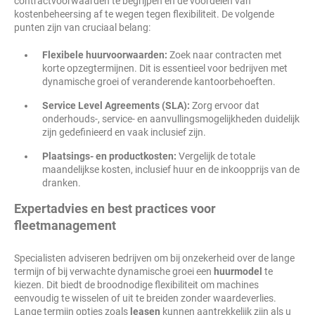
contractvoorwaarden te begrijpen en de voordelen van
kostenbeheersing af te wegen tegen flexibiliteit. De volgende
punten zijn van cruciaal belang:
Flexibele huurvoorwaarden:
Zoek naar contracten met
korte opzegtermijnen. Dit is essentieel voor bedrijven met
dynamische groei of veranderende kantoorbehoeften.
Service Level Agreements (SLA):
Zorg ervoor dat
onderhouds-, service- en aanvullingsmogelijkheden duidelijk
zijn gedefinieerd en vaak inclusief zijn.
Plaatsings- en productkosten:
Vergelijk de totale
maandelijkse kosten, inclusief huur en de inkoopprijs van de
dranken.
Expertadvies en best practices voor
fleetmanagement
Specialisten adviseren bedrijven om bij onzekerheid over de lange
termijn of bij verwachte dynamische groei een
huurmodel
te
kiezen. Dit biedt de broodnodige flexibiliteit om machines
eenvoudig te wisselen of uit te breiden zonder waardeverlies.
Lange termijn opties zoals
leasen
kunnen aantrekkelijk zijn als u