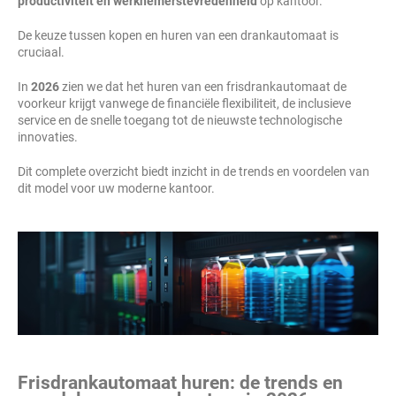
productiviteit en werknemerstevredenheid
op kantoor.
De keuze tussen kopen en huren van een drankautomaat is
cruciaal.
In
2026
zien we dat het huren van een frisdrankautomaat de
voorkeur krijgt vanwege de financiële flexibiliteit, de inclusieve
service en de snelle toegang tot de nieuwste technologische
innovaties.
Dit complete overzicht biedt inzicht in de trends en voordelen van
dit model voor uw moderne kantoor.
Frisdrankautomaat huren: de trends en