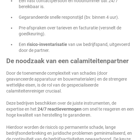
Een vast contactpersoon en noodnummer dat 24/7
bereikbaar is.
Gegarandeerde snelle responstijd (bv. binnen 4 uur).
Pre-afspraken over tarieven en facturatie (versnelt de
goedkeuring).
Een
risico-inventarisatie
van uw bedrijfspand, uitgevoerd
door de partner.
De noodzaak van een calamiteitenpartner
Door de toenemende complexiteit van schades (door
geavanceerde apparatuur en bouwmaterialen) en de strengere
wettelijke eisen, is de rol van de gespecialiseerde
calamiteitenreiniger cruciaal.
Deze bedrijven beschikken over de juiste instrumenten, de
expertise en het
24/7 reactievermogen
om snel te reageren en een
hoge kwaliteit van herstelling te garanderen.
Hierdoor worden de risico's op permanente schade, lange
bedrijfsonderbreking en juridische problemen geminimaliseerd, en
de continuïteit van de bedrijfsactiviteiten gewaarborgd. De keuze