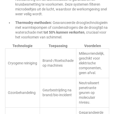
kruisbesmetting te voorkomen. Deze systemen filteren
microdeeltjes uit de lucht, waardoor de werkomgeving snel
weer veilig wordt.
Thermodry-methoden:
Geavanceerde droogtechnologieën
met warmtepompen of condensdrogers die de droogtijd na
waterschade met
tot 50% kunnen verkorten
, cruciaal voor
het voorkomen van schimmel.
Technologie
Toepassing
Voordelen
Milieuvriendelijk,
geschikt voor
Brand-/Roetschade
Cryogene reiniging
elektrische
op machines
componenten,
geen afval.
Neutraliseert
penetrante
Geurbestrijding na
Ozonbehandeling
geuren op
brand/bio-incident
moleculair
niveau.
Gegarandeerde