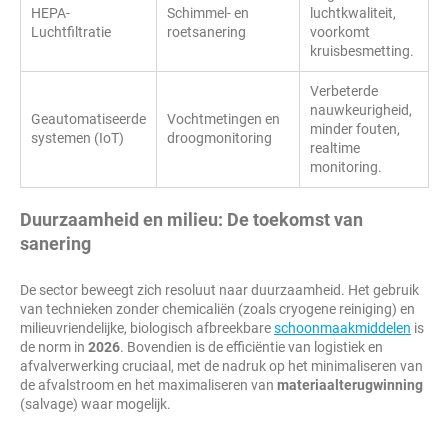
HEPA-
Schimmel- en
luchtkwaliteit,
Luchtfiltratie
roetsanering
voorkomt
kruisbesmetting.
Verbeterde
nauwkeurigheid,
Geautomatiseerde
Vochtmetingen en
minder fouten,
systemen (IoT)
droogmonitoring
realtime
monitoring.
Duurzaamheid en milieu: De toekomst van
sanering
De sector beweegt zich resoluut naar duurzaamheid. Het gebruik
van technieken zonder chemicaliën (zoals cryogene reiniging) en
milieuvriendelijke, biologisch afbreekbare
schoonmaakmiddelen
is
de norm in
2026
. Bovendien is de efficiëntie van logistiek en
afvalverwerking cruciaal, met de nadruk op het minimaliseren van
de afvalstroom en het maximaliseren van
materiaalterugwinning
(salvage) waar mogelijk.