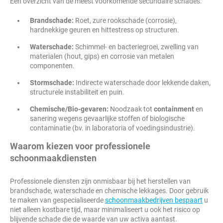
Een overzicht van de meest voorkomende secundaire schades:
Brandschade:
Roet, zure rookschade (corrosie),
hardnekkige geuren en hittestress op structuren.
Waterschade:
Schimmel- en bacteriegroei, zwelling van
materialen (hout, gips) en corrosie van metalen
componenten.
Stormschade:
Indirecte waterschade door lekkende daken,
structurele instabiliteit en puin.
Chemische/Bio-gevaren:
Noodzaak tot
containment
en
sanering wegens gevaarlijke stoffen of biologische
contaminatie (bv. in laboratoria of voedingsindustrie).
Waarom kiezen voor professionele
schoonmaakdiensten
Professionele diensten zijn onmisbaar bij het herstellen van
brandschade, waterschade en chemische lekkages. Door gebruik
te maken van gespecialiseerde
schoonmaakbedrijven bespaart
u
niet alleen kostbare tijd, maar minimaliseert u ook het risico op
blijvende schade die de waarde van uw activa aantast.