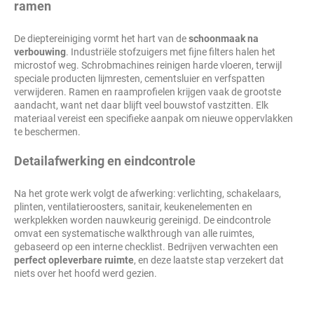
ramen
De dieptereiniging vormt het hart van de
schoonmaak na
verbouwing
. Industriële stofzuigers met fijne filters halen het
microstof weg. Schrobmachines reinigen harde vloeren, terwijl
speciale producten lijmresten, cementsluier en verfspatten
verwijderen. Ramen en raamprofielen krijgen vaak de grootste
aandacht, want net daar blijft veel bouwstof vastzitten. Elk
materiaal vereist een specifieke aanpak om nieuwe oppervlakken
te beschermen.
Detailafwerking en eindcontrole
Na het grote werk volgt de afwerking: verlichting, schakelaars,
plinten, ventilatieroosters, sanitair, keukenelementen en
werkplekken worden nauwkeurig gereinigd. De eindcontrole
omvat een systematische walkthrough van alle ruimtes,
gebaseerd op een interne checklist. Bedrijven verwachten een
perfect opleverbare ruimte
, en deze laatste stap verzekert dat
niets over het hoofd werd gezien.