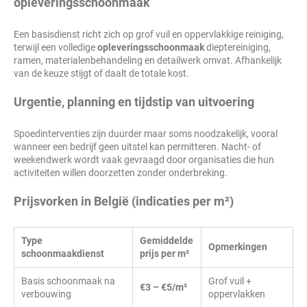
opleveringsschoonmaak
Een basisdienst richt zich op grof vuil en oppervlakkige reiniging,
terwijl een volledige
opleveringsschoonmaak
dieptereiniging,
ramen, materialenbehandeling en detailwerk omvat. Afhankelijk
van de keuze stijgt of daalt de totale kost.
Urgentie, planning en tijdstip van uitvoering
Spoedinterventies zijn duurder maar soms noodzakelijk, vooral
wanneer een bedrijf geen uitstel kan permitteren. Nacht- of
weekendwerk wordt vaak gevraagd door organisaties die hun
activiteiten willen doorzetten zonder onderbreking.
Prijsvorken in België (indicaties per m²)
Type
Gemiddelde
Opmerkingen
schoonmaakdienst
prijs per m²
Basis schoonmaak na
Grof vuil +
€3 – €5/m²
verbouwing
oppervlakken