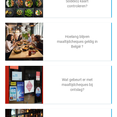
Sodexo) kaart
controleren?
Hoelang blijven
maaltijdcheques geldig in
België ?
Wat gebeurt er met
maaltijdcheques bij
ontslag?