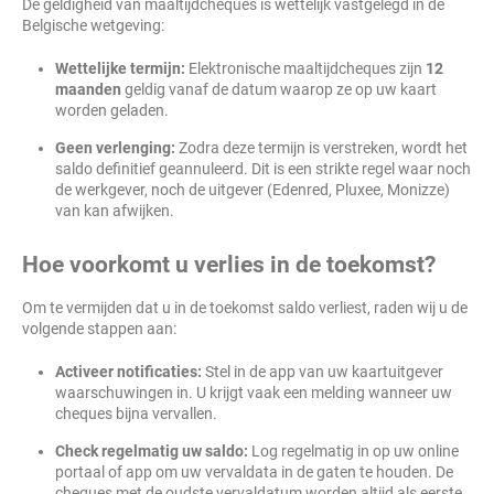
De geldigheid van maaltijdcheques is wettelijk vastgelegd in de
Belgische wetgeving:
Wettelijke termijn:
Elektronische maaltijdcheques zijn
12
maanden
geldig vanaf de datum waarop ze op uw kaart
worden geladen.
Geen verlenging:
Zodra deze termijn is verstreken, wordt het
saldo definitief geannuleerd. Dit is een strikte regel waar noch
de werkgever, noch de uitgever (Edenred, Pluxee, Monizze)
van kan afwijken.
Hoe voorkomt u verlies in de toekomst?
Om te vermijden dat u in de toekomst saldo verliest, raden wij u de
volgende stappen aan:
Activeer notificaties:
Stel in de app van uw kaartuitgever
waarschuwingen in. U krijgt vaak een melding wanneer uw
cheques bijna vervallen.
Check regelmatig uw saldo:
Log regelmatig in op uw online
portaal of app om uw vervaldata in de gaten te houden. De
cheques met de oudste vervaldatum worden altijd als eerste